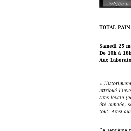
TOTAL PAIN
Samedi 25 m
De 10h à 18
Aux Laboratoi
« Historiqueme
attribué l’inv
sans levain (e
été oubliée, s
tout. Ainsi au
Ce septième r