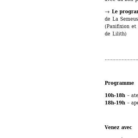
→ 
Le progra
de La Semeus
(Panifixion et
de Lilith)
.....................
Programme
10h-18h
– ate
18h-19h
– apé
Venez avec 