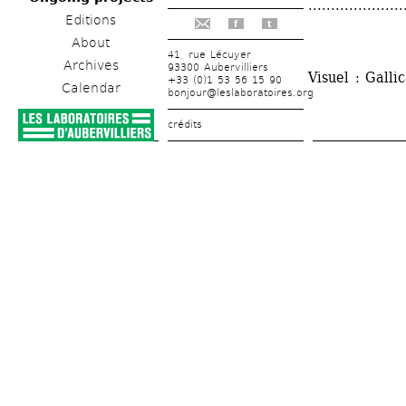
.....................
Editions
f
t
About
41, rue Lécuyer
Archives
93300 Aubervilliers
Visuel : Gall
+33 (0)1 53 56 15 90
Calendar
bonjour@leslaboratoires.org
crédits