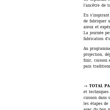
l'ancêtre de t
En s’inspirant
de fabriquer 
aïeux et expér
La journée per
fabrication d'
Au programme 
projection, dé
finir, cuisson
pain tradition
→ 
TOTAL PA
et techniques 
cuisson dans u
les étapes de 
avec du bon pa