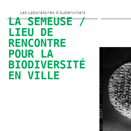
Skip 
Les Laboratoires d’Aubervilliers
to 
LA SEMEUSE / 
main 
LIEU DE 
content
RENCONTRE 
POUR LA 
BIODIVERSITÉ 
EN VILLE