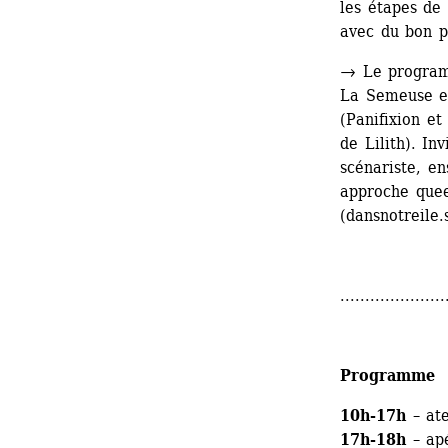
les étapes de 
avec du bon pa
→ Le program
La Semeuse e
(Panifixion et
de Lilith). I
scénariste, e
approche queer
(dansnotreile
.....................
Programme
10h-17h
– ate
17h-18h
– apé