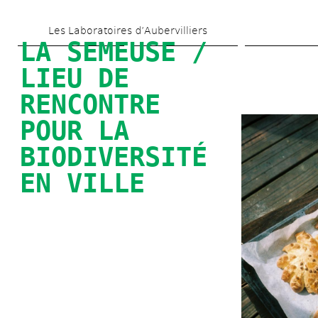
Skip 
Les Laboratoires d’Aubervilliers
to 
LA SEMEUSE / 
main 
LIEU DE 
content
RENCONTRE 
POUR LA 
BIODIVERSITÉ 
EN VILLE