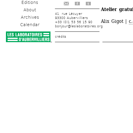
Editions
f
t
Atelier gratu
About
41, rue Lécuyer
Archives
93300 Aubervilliers
Alix Gigot | 
c
+33 (0)1 53 56 15 90
Calendar
bonjour@leslaboratoires.org
crédits