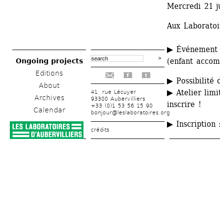
Mercredi 21 j
Aux Laboratoir
▶ Événement gr
(enfant accom
Ongoing projects
Editions
f
t
▶ Possibilité 
About
▶ Atelier limi
41, rue Lécuyer
Archives
93300 Aubervilliers
inscrire !
+33 (0)1 53 56 15 90
Calendar
bonjour@leslaboratoires.org
▶ Inscription 
crédits