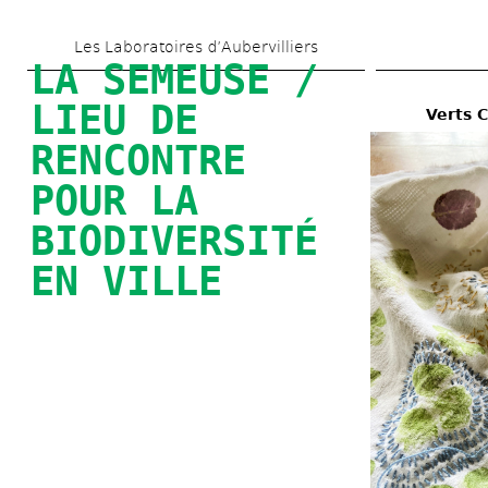
Skip 
Les Laboratoires d’Aubervilliers
to 
LA SEMEUSE / 
main 
LIEU DE 
Verts 
content
RENCONTRE 
POUR LA 
BIODIVERSITÉ 
EN VILLE