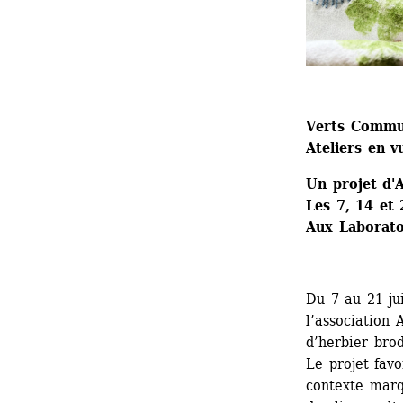
Verts Comm
Ateliers en v
Un projet d'
A
Les 7, 14 et 
Aux Laboratoi
Du 7 au 21 jui
l’association 
d’herbier bro
Le projet favo
contexte marq