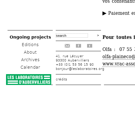
vos contenants
▶
Paiement en
Pour toutes 
Ongoing projects
Editions
f
t
Olfa : 07 55 
About
olfa-plaineco
41, rue Lécuyer
Archives
93300 Aubervilliers
www.vrac-asso
+33 (0)1 53 56 15 90
Calendar
bonjour@leslaboratoires.org
crédits