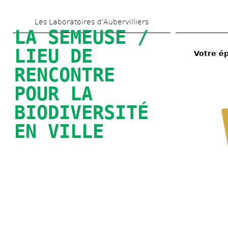
Skip 
Les Laboratoires d’Aubervilliers
to 
LA SEMEUSE / 
main 
LIEU DE 
Votre ép
content
RENCONTRE 
POUR LA 
BIODIVERSITÉ 
EN VILLE