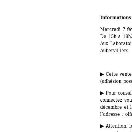
Informations
Mercredi 7 fé
De 15h à 18h
Aux Laboratoir
Aubervilliers
▶
Cette vente 
(adhésion poss
▶
Pour consult
connectez vous
décembre et l
l’adresse : 
ol
▶
Attention, l