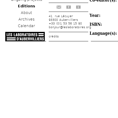
Co-editor(s): 
Editions
f
t
About
Year: 
41, rue Lécuyer
Archives
93300 Aubervilliers
+33 (0)1 53 56 15 90
ISBN: 
Calendar
bonjour@leslaboratoires.org
Language(s):
crédits