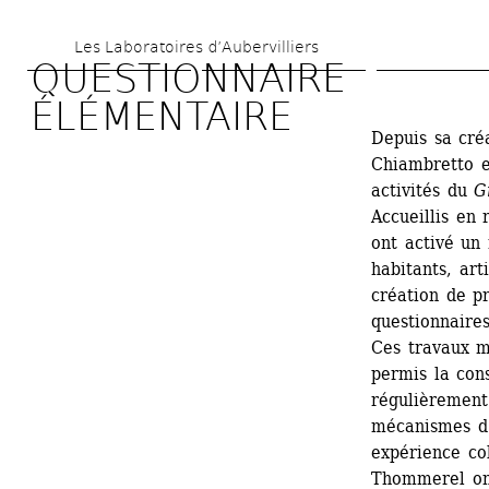
Skip 
Les Laboratoires d’Aubervilliers
to 
QUESTIONNAIRE 
main 
ÉLÉMENTAIRE
content
Depuis sa créa
Chiambretto e
activités du 
G
Accueillis en 
ont activé un
habitants, art
création de pr
questionnaires
Ces travaux m
permis la cons
régulièrement
mécanismes d’e
expérience co
Thommerel ont