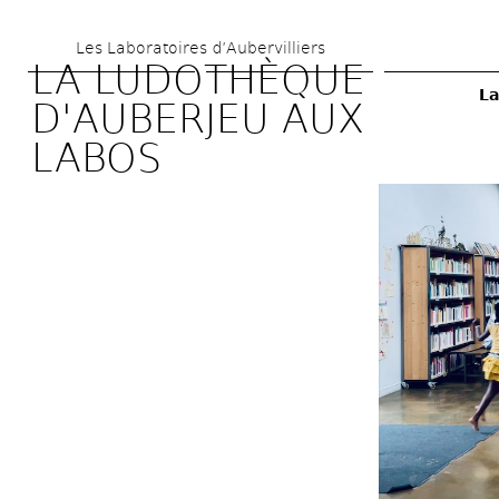
Aller 
Les Laboratoires d’Aubervilliers
au 
LA LUDOTHÈQUE 
contenu 
La
D'AUBERJEU AUX 
principal
LABOS