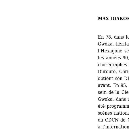
MAX DIAKO
En 78, dans l
Gwoka, hérita
l’Hexagone se
les années 90,
chorégraphes 
Duroure, Chris
obtient son D
avant, En 95, 
sein de la Cie
Gwoka, dans u
été programmé
scènes nationa
du CDCN de Gu
à l’internation