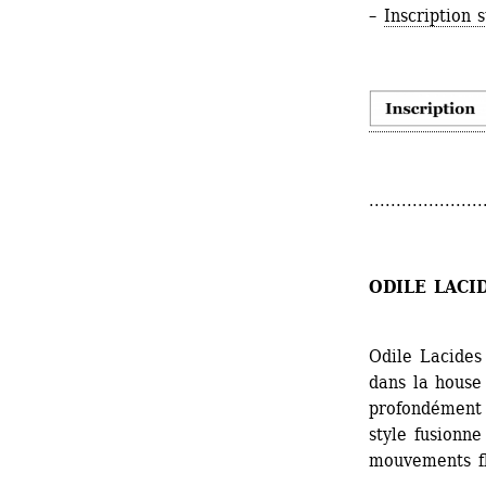
– 
Inscription 
.....................
ODILE LACI
Odile Lacides 
dans la house
profondément i
style fusionne
mouvements fl