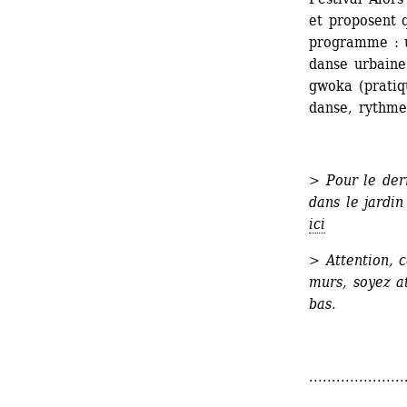
et proposent q
programme : u
danse urbaine
gwoka (pratiq
danse, rythme
>
Pour le dern
dans le jardin
ici
> Attention, c
murs, soyez at
bas.
.....................