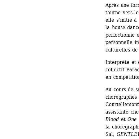
Après une for
tourne vers le
elle s’initie 
la house dance
perfectionne e
personnelle i
culturelles de
Interprète et
collectif Para
en compétitio
Au cours de sa
chorégraphes 
Courtellemont,
assistante cho
Blood
et 
One 
la chorégraphi
Sal, 
GENTLE