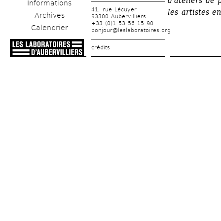
d'ateliers de 
Informations
41, rue Lécuyer
les artistes e
Archives
93300 Aubervilliers
+33 (0)1 53 56 15 90
Calendrier
bonjour@leslaboratoires.org
crédits