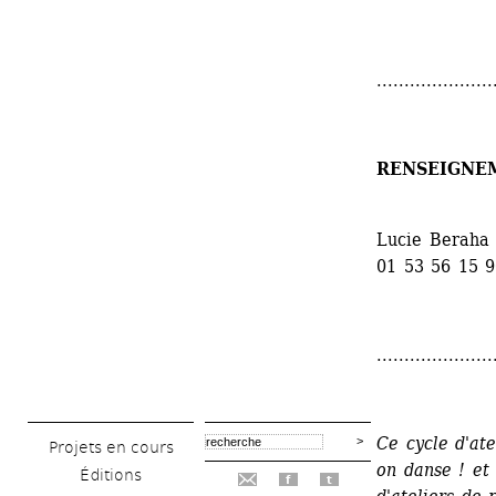
.....................
RENSEIGNE
Lucie Beraha 
01 53 56 15 
.....................
Ce cycle d'ate
Projets en cours
on danse ! et
Éditions
f
t