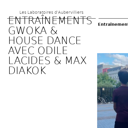
Aller 
Les Laboratoires d’Aubervilliers
au 
ENTRAÎNEMENTS 
contenu 
Entraînement
GWOKA & 
principal
HOUSE DANCE 
AVEC ODILE 
LACIDES & MAX 
DIAKOK