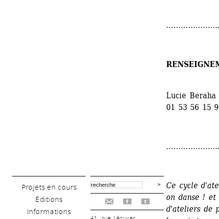
.....................
RENSEIGNE
Lucie Beraha 
01 53 56 15 
.....................
Ce cycle d'ate
Projets en cours
on danse ! et
Éditions
f
t
d'ateliers de 
Informations
41, rue Lécuyer