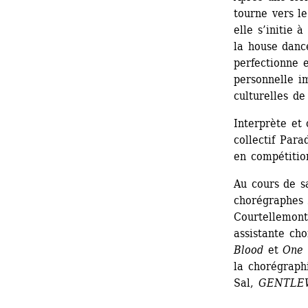
tourne vers le
elle s’initie 
la house dance
perfectionne e
personnelle i
culturelles de
Interprète et
collectif Para
en compétitio
Au cours de sa
chorégraphes 
Courtellemont,
assistante cho
Blood
et 
One 
la chorégraphi
Sal, 
GENTLE