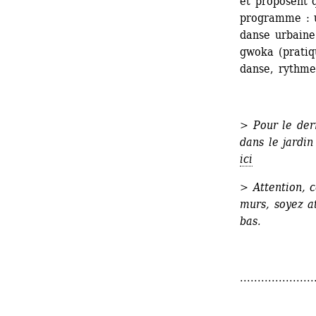
et proposent q
programme : u
danse urbaine
gwoka (pratiq
danse, rythme
>
Pour le dern
dans le jardin
ici
> Attention, c
murs, soyez at
bas.
.....................