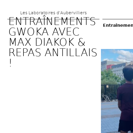
Aller 
Les Laboratoires d’Aubervilliers
au 
ENTRAÎNEMENTS 
contenu 
Entraînement
GWOKA AVEC 
principal
MAX DIAKOK & 
REPAS ANTILLAIS 
!