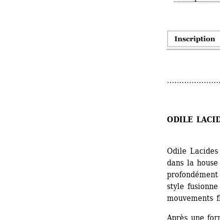
.....................
ODILE LACI
Odile Lacides 
dans la house
profondément i
style fusionne
mouvements fl
Après une for