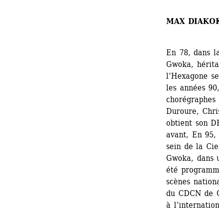
MAX DIAKO
En 78, dans l
Gwoka, hérita
l’Hexagone se
les années 90,
chorégraphes 
Duroure, Chris
obtient son D
avant, En 95, 
sein de la Cie
Gwoka, dans u
été programmé
scènes nationa
du CDCN de Gu
à l’internation