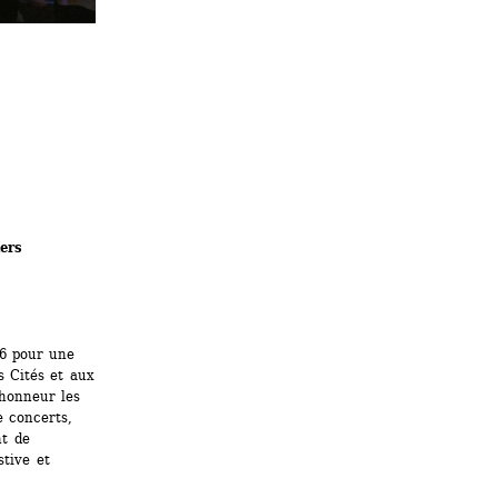
ers
26 pour une 
 Cités et aux 
honneur les 
 concerts, 
t de 
tive et 