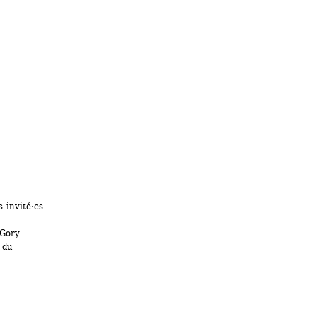
invité·es 
Gory
du 