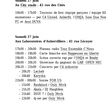
Samedi 27 juin
Au 
City stade
: 45 rue des Cités
10h00 – 17h00 : Tournois de foot (équipe garçons / équipe fill
animations — par 
C4 United
, 
Auberfit
, l’
OMJA
, 
Sine Qua Non
FC
et 
Asso DUVA
Samedi 27 juin
Aux Laboratoires d'Aubervilliers : 41 rue Lécuyer
17h00 – 20h00 : Plateau radio 
Tous Ensemble C’Nous
18h00 – 19h00 : Carte blanche aux 
Rappeuses en liberté
19h00 – 20h00 : Scène ouverte rap par l’
OMJA
et 
Beeby
20h00 – 20h20 : Showcase du gagnant du 
LAB’ OPEN MIC
20h20 – 21h00 : Concerts par 
C4 industrie
– 20h20 : 
Lacheb
– 20h40 : 
Kerysha
21h00 - 00h00 : Soirée 
FOR US
– 21h00 : 
Resfalord
/ 
Only Mvrk
– 21h20 : 
Akela
/ DJ Haighfem
– 21h40 : DIGY 7 / 
Only Mvrk
– 22h00 : dj-set par 
Only Mvrk