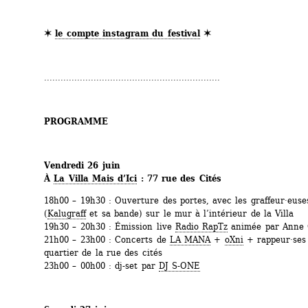
✶ 
le compte instagram du festival
✶
................................................................
PROGRAMME
Vendredi 26 juin 
À 
La Villa Mais d’Ici
: 77 rue des Cités
18h00 – 19h30 : Ouverture des portes, avec les graffeur·euses 
(
Kalugraff
et sa bande) sur le mur à l’intérieur de la Villa
19h30 – 20h30 : Émission live 
Radio RapTz
animée par Anne 
21h00 – 23h00 : Concerts de 
LA MANA
+ 
oXni
+ rappeur·ses 
quartier de la rue des cités
23h00 – 00h00 : dj-set par 
DJ S-ONE