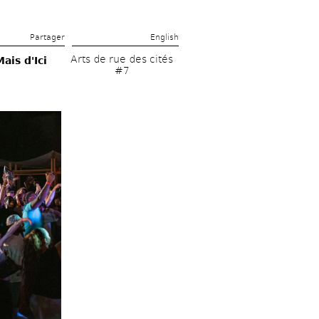
Partager 
English
Arts de rue des cités 
is d'Ici 
#7