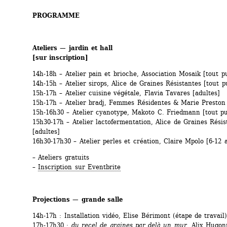
PROGRAMME 
Ateliers — jardin et hall 
[sur inscription]
14h-18h – Atelier pain et brioche, Association Mosaik [tout pu
14h-15h – Atelier sirops, Alice de Graines Résistantes [tout p
15h-17h – Atelier cuisine végétale, Flavia Tavares [adultes]
15h-17h – Atelier bradj, Femmes Résidentes & Marie Preston 
15h-16h30 – Atelier cyanotype, Makoto C. Friedmann [tout pu
15h30-17h – Atelier lactofermentation, Alice de Graines Résist
[adultes]
16h30-17h30 – Atelier perles et création, Claire Mpolo [6-12 
– Ateliers gratuits
– 
Inscription sur Eventbrite
Projections — grande salle
14h-17h : Installation vidéo, Elise Bérimont (étape de travail
17h-17h30 : 
du recel de graines par delà un mur,
Alix Hugon