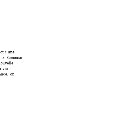
our une 
e la Semeuse 
ouvelle 
 vie : 
nge, on 