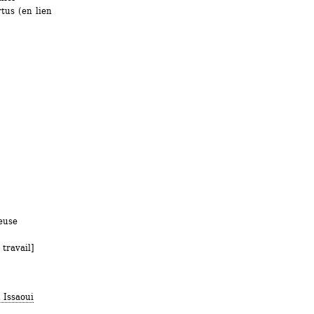
us (en lien 
euse
travail]
 Issaoui