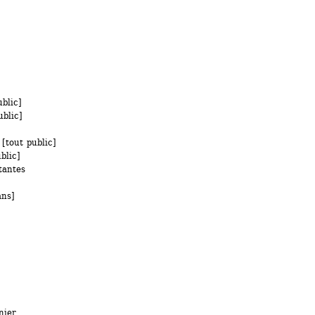
blic]
ublic]
[tout public]
blic]
antes 
ans]
)
nier