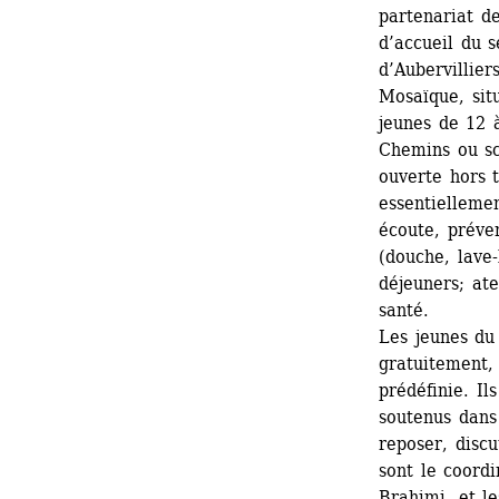
partenariat de
d’accueil du s
d’Aubervilliers
Mosaïque, situ
jeunes de 12 à
Chemins ou sco
ouverte hors t
essentiellemen
écoute, préven
(douche, lave-
déjeuners; ate
santé.
Les jeunes du 
gratuitement, 
prédéfinie. Il
soutenus dans 
reposer, discu
sont le coordi
Brahimi, et le