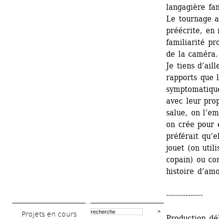
langagière fa
Le tournage a 
préécrite, en 
familiarité pr
de la caméra.
Je tiens d’aill
rapports que l
symptomatique
avec leur pro
salue, on l’em
on crée pour e
préférait qu’e
jouet (on util
copain) ou con
histoire d’amo
---------------
Projets en cours
Production dé