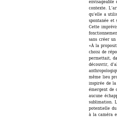
envisageable d
contexte. L’ar
qu’elle a util
spontanée et s
Cette imprévis
fonctionnement
sans créer un 
«À la proposit
choisi de rép
permettait, da
découvrir, d’
anthropologiq
même lieu prop
inspirée de la
émergent de ce
aucune échappa
sublimation. L
potentielle du
à la caméra et