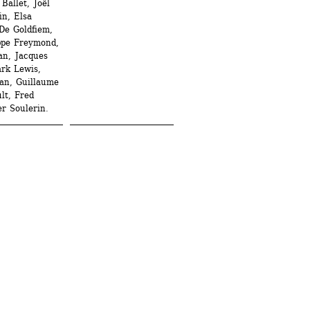
Ballet, Joël 
n, Elsa 
e Goldfiem, 
ppe Freymond, 
n, Jacques 
rk Lewis, 
n, Guillaume 
t, Fred 
r Soulerin. 