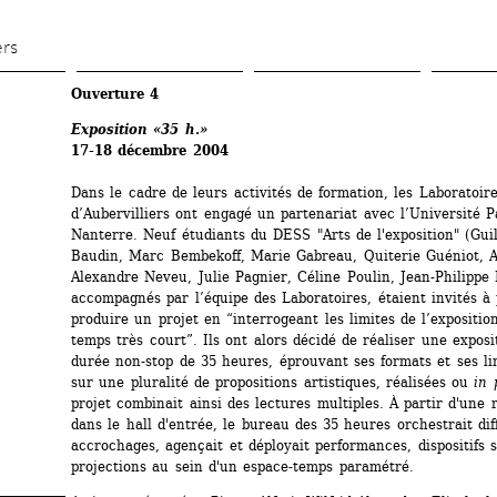
Aller 
au 
ers
contenu 
Ouverture 4
principal
Exposition 
«35 h.»
17-18 décembre 2004
Dans le cadre de leurs activités de formation, les Laboratoire
d’Aubervilliers ont engagé un partenariat avec l’Université Pa
Nanterre. Neuf étudiants du DESS "Arts de l'exposition" (Gui
Baudin, Marc Bembekoff, Marie Gabreau, Quiterie Guéniot, Au
Alexandre Neveu, Julie Pagnier, Céline Poulin, Jean-Philippe R
accompagnés par l’équipe des Laboratoires, étaient invités à 
produire un projet en “interrogeant les limites de l’expositio
temps très court”. Ils ont alors décidé de réaliser une exposi
durée non-stop de 35 heures, éprouvant ses formats et ses lim
sur une pluralité de propositions artistiques, réalisées ou 
in 
projet combinait ainsi des lectures multiples. À partir d'une r
dans le hall d'entrée, le bureau des 35 heures orchestrait diff
accrochages, agençait et déployait performances, dispositifs s
projections au sein d'un espace-temps paramétré. 