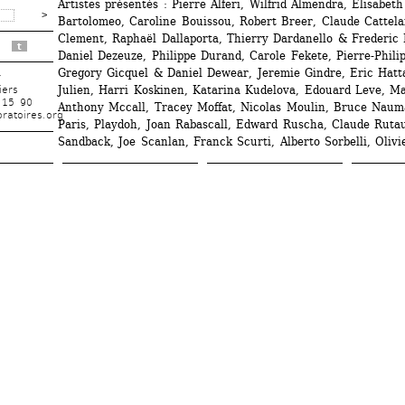
Artistes présentés : Pierre Alferi, Wilfrid Almendra, Elisabeth 
Bartolomeo, Caroline Bouissou, Robert Breer, Claude Cattelai
Clement, Raphaël Dallaporta, Thierry Dardanello & Frederic D
t
Daniel Dezeuze, Philippe Durand, Carole Fekete, Pierre-Phili
Gregory Gicquel & Daniel Dewear, Jeremie Gindre, Eric Hatta
r
Julien, Harri Koskinen, Katarina Kudelova, Edouard Leve, Ma
iers
 15 90
Anthony Mccall, Tracey Moffat, Nicolas Moulin, Bruce Nauma
ratoires.org
Paris, Playdoh, Joan Rabascall, Edward Ruscha, Claude Rutaul
Sandback, Joe Scanlan, Franck Scurti, Alberto Sorbelli, Olivie