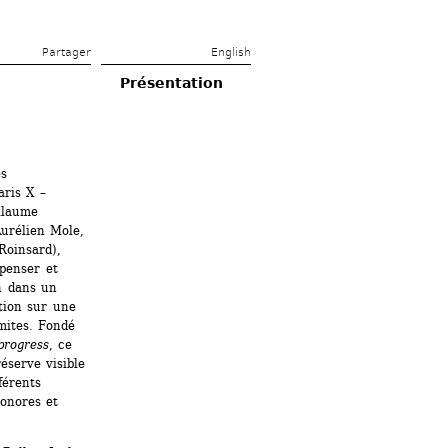
Partager 
English
Présentation
s 
ris X – 
llaume 
rélien Mole, 
oinsard), 
penser et 
n dans un 
tion sur une 
ites. Fondé 
progress
, ce 
éserve visible 
érents 
onores et 