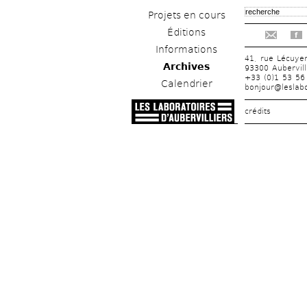
Projets en cours
Éditions
f
Informations
41, rue Lécuye
Archives
93300 Aubervill
+33 (0)1 53 56
Calendrier
bonjour@leslabo
crédits