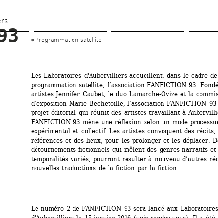
Aller 
au 
ers
93
contenu 
Programmation satellite
principal
Les Laboratoires d'Aubervilliers accueillent, dans le cadre de 
programmation satellite, l’association FANFICTION 93. Fondée
artistes Jennifer Caubet, le duo Lamarche-Ovize et la commiss
d’exposition Marie Bechetoille, l’association FANFICTION 93 
projet éditorial qui réunit des artistes travaillant à Aubervillie
FANFICTION 93 mène une réflexion selon un mode processuel
expérimental et collectif. Les artistes convoquent des récits, 
références et des lieux, pour les prolonger et les déplacer. De
détournements fictionnels qui mêlent des genres narratifs et 
temporalités variés, pourront résulter à nouveau d’autres réci
nouvelles traductions de la fiction par la fiction. 
Le numéro 2 de FANFICTION 93 sera lancé aux Laboratoires 
d'Aubervilliers le 
15 janvier 2016
(voir rendez-vous). Il a été 