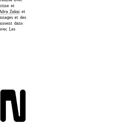
tine et 
Adva Zakai
et 
nnages et des 
aissent dans 
avec Les 