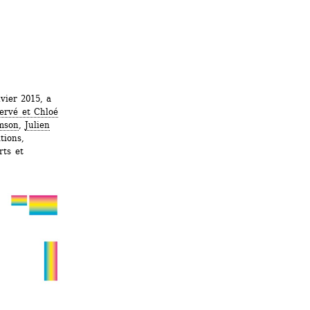
ier 2015, a 
ervé et Chloé 
mson
, 
Julien 
ions, 
ts et 