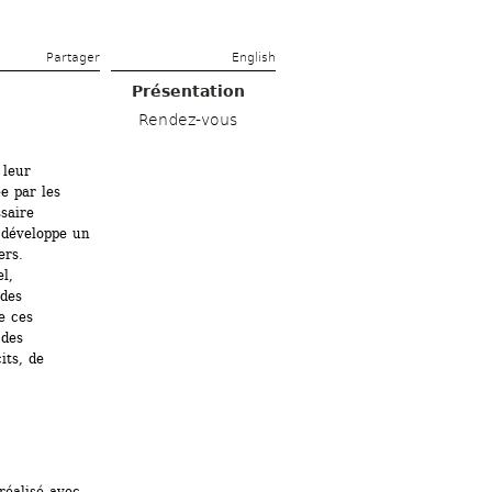
Partager 
English
Présentation
Rendez-vous
leur 
 par les 
aire 
développe un 
rs. 
, 
des 
 ces 
des 
ts, de 
réalisé avec 