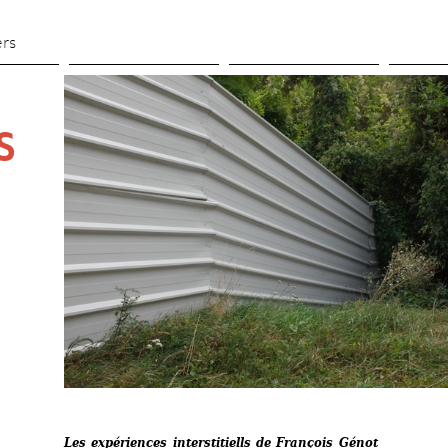
Aller 
au 
ers
contenu 
principal
S
Les expériences interstitiells de François Génot