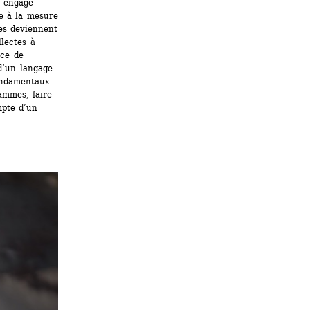
 engage 
e à la mesure 
es deviennent 
lectes à 
ce de 
d’un langage 
ondamentaux 
ammes, faire 
pte d’un 