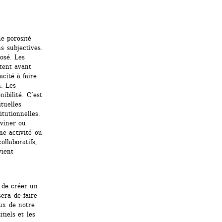
e porosité 
s subjectives. 
osé. Les 
tent avant 
ité à faire 
. Les 
bilité. C’est 
uelles 
tutionnelles. 
viner ou 
e activité ou 
llaboratifs, 
ient 
 de créer un 
era de faire 
ux de notre 
iels et les 