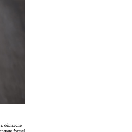
 sa démarche 
langage formel 