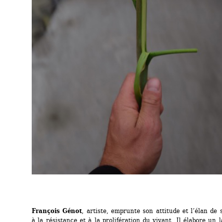
François Génot
, artiste, emprunte son attitude et l’élan de
à la résistance et à la prolifération du vivant. Il élabore un 