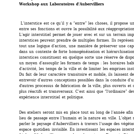
Workshop aux Laboratoires d'Aubervilliers 
L’interstice est ce qu’il y a “entre” les choses, il propose un
entre ses fonctions et ouvre la possibilité aux réappropriation
L’agir interstitiel permet de jouer avec et sur un terrain imp
interstices peuvent prendre de multiples formes. Ils représen
tout une logique d’action, une manière de préserver une capac
dans un contexte de forte homogénéisation et hiérarchisation
interstices constituent en quelque sorte une réserve de disponi
un moyen d’assouplir les formats de temps : les horaires habit
d’activité, les temps de la ville et de limiter les emprises insti
Du fait de leur caractère transitoire et mobile, ils laissent de
entrevoir d’autres conceptions possibles dans la conduite d’un
d'autres processus de fabrication de la ville, plus ouverts et co
plus réactifs et transversaux. C’est ainsi que “l'ordinaire” dev
expérience interstitiel et politique. 
Des ateliers seront mis en place tout au long de l’année afin
lieu de passage entre l’humain et la nature en ville. L’objet s
parler le paysage d’Aubervilliers à travers l’usage des végéta
espace quotidien invisible. En investissant les espaces interstit