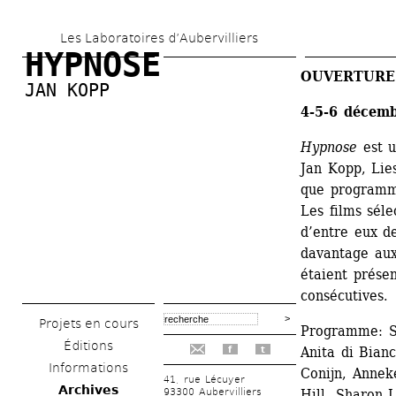
Aller 
Les Laboratoires d’Aubervilliers
au 
HYPNOSE
contenu 
OUVERTURE
JAN KOPP
principal
4-5-6 décemb
Hypnose
est u
Jan Kopp, Lies
que programmat
Les films séle
d’entre eux de
davantage aux 
étaient présen
consécutives. 
Projets en cours
Programme: So
Éditions
Anita di Bian
f
t
Informations
Conijn, Annek
41, rue Lécuyer
Archives
93300 Aubervilliers
Hill, Sharon 