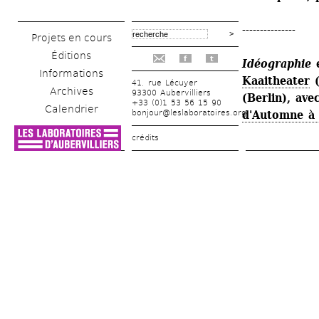
---------------
Projets en cours
Éditions
f
t
Idéographie
e
Informations
Kaaitheater
(
41, rue Lécuyer
Archives
93300 Aubervilliers
(Berlin), ave
+33 (0)1 53 56 15 90
Calendrier
bonjour@leslaboratoires.org
d'Automne à 
crédits