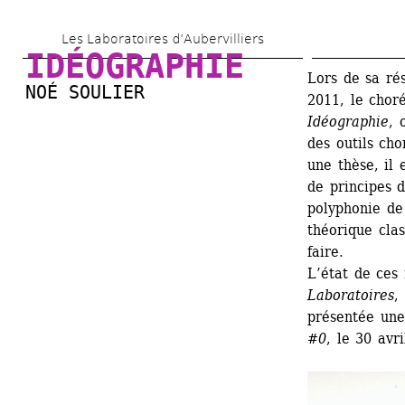
Aller 
Les Laboratoires d’Aubervilliers
au 
IDÉOGRAPHIE
contenu 
Lors de sa rés
NOÉ SOULIER
2011, le chor
principal
Idéographie
, 
des outils ch
une thèse, il 
de principes d
polyphonie de 
théorique clas
faire.
L’état de ces
Laboratoires
,
présentée une
#0
, le 30 avr