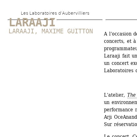
Aller 
Les Laboratoires d’Aubervilliers
au 
LARAAJI
contenu 
LARAAJI
, 
MAXIME GUITTON
A l'occasion 
principal
concerts, et à
programmateur
Laraaji fait u
un concert ex
Laboratoires d
L'atelier, 
The
un environnem
performance m
Arji OceAnand
Sur réservatio
Le concert, 
C