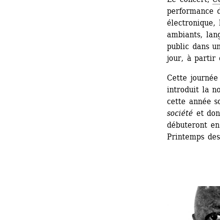
performance d
électronique, 
ambiants, lang
public dans u
jour, à partir
Cette journée 
introduit la 
cette année so
société
et dont
débuteront en
Printemps des