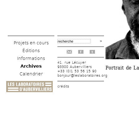
Projets en cours
Éditions
f
t
Informations
41, rue Lécuyer
Archives
93300 Aubervilliers
Portrait de L
+33 (0)1 53 56 15 90
Calendrier
bonjour@leslaboratoires.org
crédits