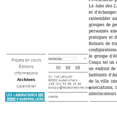
Le
labo des L
et d’échanger.
rassembler aut
groupes de per
personnes ame
pratiques et d
formats de tra
configurations
le groupe d’él
Projets en cours
Conçu tel un e
Éditions
un endroit de 
f
t
Informations
habitants d’Au
41, rue Lécuyer
Archives
93300 Aubervilliers
de la ville (m
+33 (0)1 53 56 15 90
Calendrier
associations, t
bonjour@leslaboratoires.org
interlocuteurs
crédits