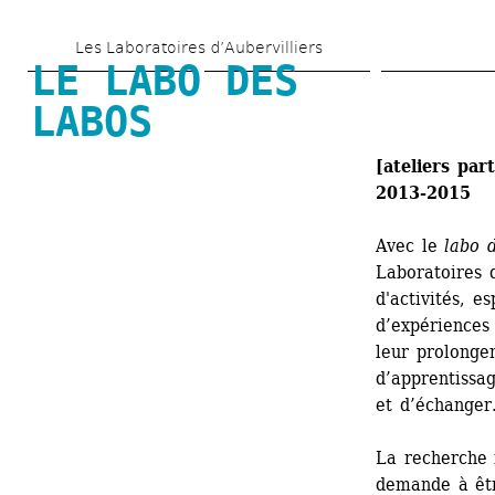
Aller 
Les Laboratoires d’Aubervilliers
au 
LE LABO DES 
contenu 
LABOS
principal
[ateliers part
2013-2015
Avec le 
labo 
Laboratoires d
d'activités, e
d’expériences 
leur prolonge
d’apprentissag
et d’échanger.
La recherche n
demande à êtr