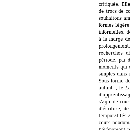
critiquée. Ell
de trocs de c
souhaitons am
formes légère
informelles, d
à la marge des
prolongement.
recherches, dé
période, par 
moments qui o
simples dans 
Sous forme de
autant -, le 
L
d’apprentissag
s’agir de cour
d’écriture, de
temporalités 
cours hebdoma
l’évènement p