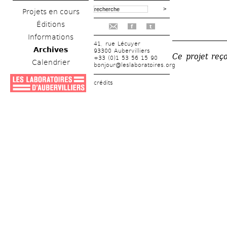
Projets en cours
Éditions
f
t
_______________
Informations
41, rue Lécuyer
Archives
93300 Aubervilliers
Ce projet reço
+33 (0)1 53 56 15 90
Calendrier
bonjour@leslaboratoires.org
crédits