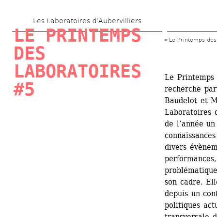
Aller 
Les Laboratoires d’Aubervilliers
au 
LE PRINTEMPS 
contenu 
Le Printemps des
DES 
principal
LABORATOIRES 
Le Printemps 
#5
recherche par
Baudelot et Ma
Laboratoires d
de l’année un 
connaissances 
divers évèneme
performances,
problématique 
son cadre. Ell
depuis un cont
politiques act
transversale d