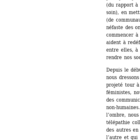
(du rapport à 
soin), en met
(de communaut
néfaste des o
commencer à n
aident à redéf
entre elles, à
rendre nos soc
Depuis le déb
nous dressons 
projeté tour à
féministes, no
des communica
non-humaines.
l’ombre, nous
télépathie co
des autres en 
l’autre et qui