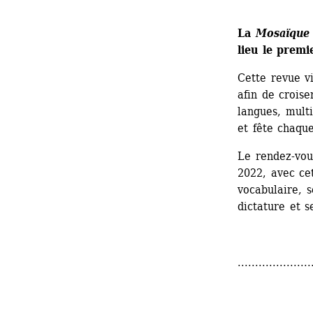
La 
Mosaïque 
lieu le prem
Cette revue vi
afin de croise
langues, multi
et fête chaqu
Le rendez-vou
2022, avec ce
vocabulaire, s
dictature et s
.....................