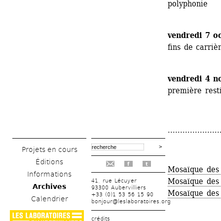
polyphonie
vendredi 7 oc
fins de carrièr
vendredi 4 
première resti
.....................
Projets en cours
Éditions
f
t
Mosaïque des
Informations
Mosaïque des
41, rue Lécuyer
Archives
93300 Aubervilliers
Mosaïque des
+33 (0)1 53 56 15 90
Calendrier
bonjour@leslaboratoires.org
crédits