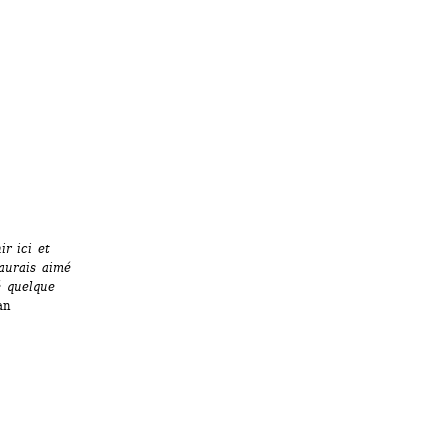
r ici et 
urais aimé 
 quelque 
n 