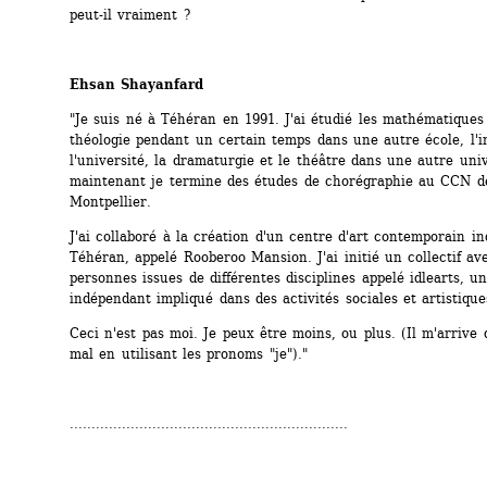
peut-il vraiment ?
Ehsan Shayanfard
"Je suis né à Téhéran en 1991. J'ai étudié les mathématiques à
théologie pendant un certain temps dans une autre école, l'i
l'université, la dramaturgie et le théâtre dans une autre unive
maintenant je termine des études de chorégraphie au CCN de
Montpellier. 
J'ai collaboré à la création d'un centre d'art contemporain in
Téhéran, appelé Rooberoo Mansion. J'ai initié un collectif ave
personnes issues de différentes disciplines appelé idlearts, un
indépendant impliqué dans des activités sociales et artistique
Ceci n'est pas moi. Je peux être moins, ou plus. (Il m'arrive 
mal en utilisant les pronoms "je")."
................................................................