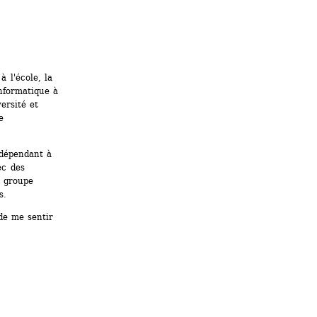
 l'école, la 
nformatique à 
rsité et 
 
dépendant à 
c des 
 groupe 
s.
de me sentir 