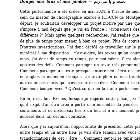
Bouger mes bras et mes jambes — 
دست و پا می زنم
Cette performance a été créée en mai 2024, à l’issue de mon
sein du master de chorégraphie exerce à ICI-CCN de Montpell
départ, je souhaitais développer un projet motivé par une que
s'impose à moi depuis que je vis en France : "avons-nous des 
différents ?" Mais après quelques recherches, j'ai réalisé que 
de plus de temps pour mener à bien ce projet. Plus de conver
D'autres investigations. J'ai donc décidé de travailler sur le p
matériel à ma disposition : c’est-à-dire, les textes qu’au cour
mois, j'ai écrit de temps en temps, pour moi-même. C'est alor
apparus des défis. Comment partager un texte très personnel 
Comment partager un texte presque entièrement écrit en far
en anglais et moins en français. Un texte plein de mes fragilit
autres et des morts qui traversent mes rêves. Comment le ren
Comment bouger avec ? Qu'est-ce qui en fait une performan
Enfin, c'est fait. Parfois, lorsque je regarde cette pièce, j'ai l
qu'il s'agit d'un être créé à partir d'un ensemble de pensées, 
sentiments et de matériaux liés à un lieu et à un moment pré
adressé dans un certain contexte.
Alors que j’ai aujourd’hui l’opportunité de présenter cette pi
autre temps et un autre lieu, je vais être témoin avec vous d
transformations de cet « être ». Comment peut-il se tenir deb