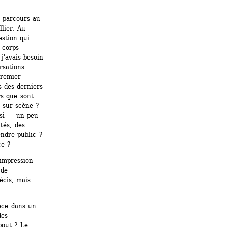
 parcours au 
ier. Au 
stion qui 
corps 
j'avais besoin 
sations. 
remier 
s des derniers 
s que sont 
sur scène ? 
si — un peu 
és, des 
dre public ? 
ce ?
'impression 
de 
cis, mais 
èce dans un 
es 
out ? Le 