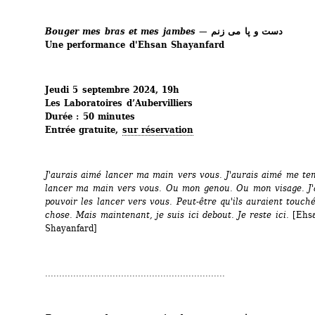
Bouger mes bras et mes jambes — 
دست و پا می زنم
Une performance d'Ehsan Shayanfard
Jeudi 5 septembre 2024, 19h
Les Laboratoires d’Aubervilliers
Durée : 50 minutes
Entrée gratuite, 
sur réservation
J'aurais aimé lancer ma main vers vous. J'aurais aimé me teni
lancer ma main vers vous. Ou mon genou. Ou mon visage. J'a
pouvoir les lancer vers vous. Peut-être qu'ils auraient touché
chose. Mais maintenant, je suis ici debout. Je reste ici. 
[Ehsa
Shayanfard]
................................................................