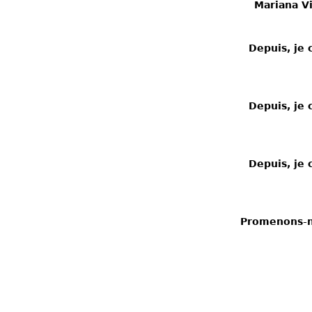
Mariana Vi
Depuis, je 
Depuis, je 
Depuis, je 
Promenons-no