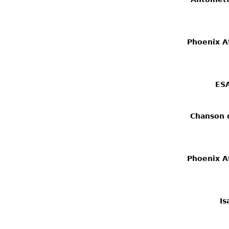
Phoenix At
ESA
Chanson d
Phoenix At
Is