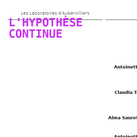
Aller 
Les Laboratoires d’Aubervilliers
au 
L'HYPOTHÈSE 
contenu 
CONTINUE
principal
Antoinett
Claudia T
Alma Saure
Antoinett