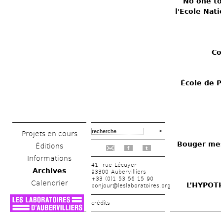
No one to
l'Ecole Nat
Co
École de P
Projets en cours
Bouger mes
Éditions
f
t
Informations
41, rue Lécuyer
Archives
93300 Aubervilliers
+33 (0)1 53 56 15 90
Calendrier
L’HYPOTH
bonjour@leslaboratoires.org
crédits