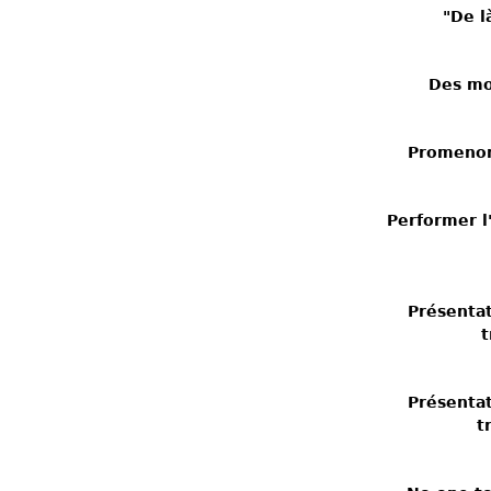
"De l
Des mo
Promenon
Performer l'
Présentat
t
Présentat
t