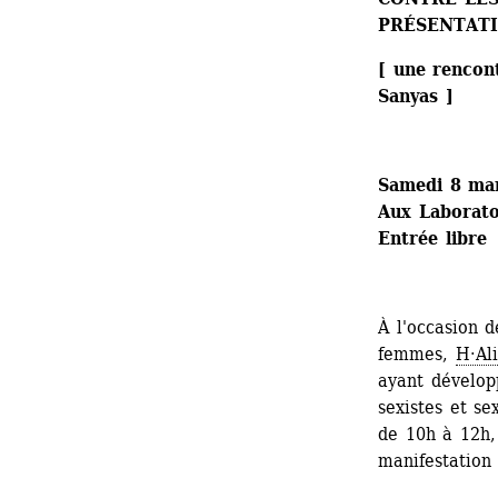
PRÉSENTATI
[ une rencont
Sanyas ]
Samedi 8 mar
Aux Laboratoi
Entrée libre
À l'occasion d
femmes, 
H·Al
ayant développ
sexistes et se
de 10h à 12h, 
manifestation