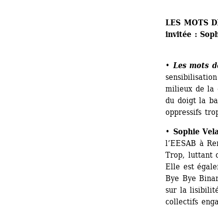
LES MOTS D
invitée : Sop
• 
Les mots d
sensibilisatio
milieux de la 
du doigt la b
oppressifs tr
• 
Sophie Vel
l’EESAB à Ren
Trop, luttant 
Elle est égal
Bye Bye Binary
sur la lisibili
collectifs eng