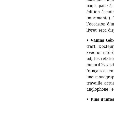
page, page à 
édition à moin
imprimante). 
l’occasion d’u
livret sera di
• Vanina Gér
d'art. Docteur
avec un intérê
bd, les relatio
minorités visi
français et en
une monograph
travaille actu
anglophone, et
• 
Plus d'info