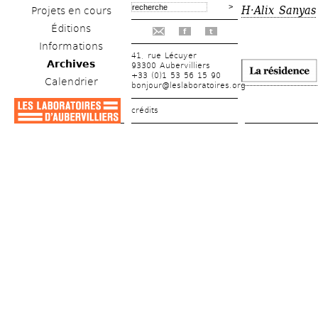
H·Alix Sanyas
Projets en cours
Éditions
f
t
Informations
41, rue Lécuyer
Archives
93300 Aubervilliers
+33 (0)1 53 56 15 90
Calendrier
bonjour@leslaboratoires.org
crédits