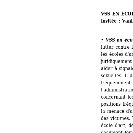
VSS EN ÉCO
invitée : Van
•
VSS en éco
lutter contre 
les écoles d'a
juridiquement 
aider à signal
sexuelles. Il 
fréquemment p
l'administrati
concernant le
positions fré
la menace d'at
des victimes. 
école d'art, d
document fémin