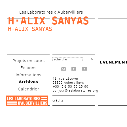
Aller 
Les Laboratoires d’Aubervilliers
au 
H·ALIX SANYAS
contenu 
H·ALIX SANYAS
principal
Projets en cours
ÉVÉNEMENT —
Éditions
f
t
Informations
41, rue Lécuyer
Archives
93300 Aubervilliers
+33 (0)1 53 56 15 90
Calendrier
bonjour@leslaboratoires.org
crédits