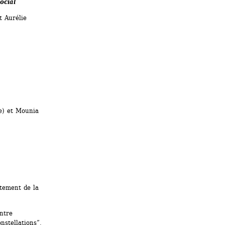
ocial
 Aurélie 
) et Mounia 
tement de la 
tre 
nstellations”.