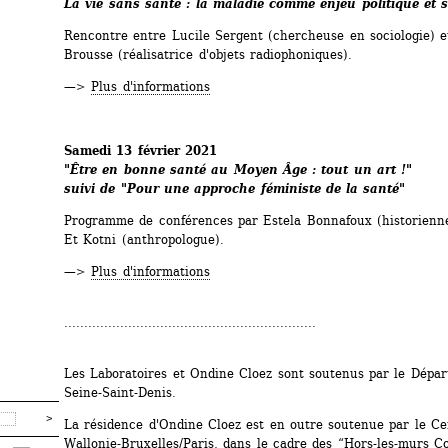
La vie sans santé : la maladie comme enjeu politique et s
Rencontre entre Lucile Sergent (chercheuse en sociologie) et
Brousse (réalisatrice d'objets radiophoniques). 
—> 
Plus d'informations
Samedi 13 février 2021
"Être en bonne santé au Moyen Âge : tout un art !"
suivi de "Pour une approche féministe de la santé" 
Programme de conférences par Estela Bonnafoux (historienne
Et Kotni (anthropologue). 
—> 
Plus d'informations
...............................................................
Les Laboratoires et Ondine Cloez sont soutenus par le Dépar
Seine-Saint-Denis. 
La résidence d'Ondine Cloez est en outre soutenue par le Cen
Wallonie-Bruxelles/Paris, dans le cadre des “Hors-les-murs Co