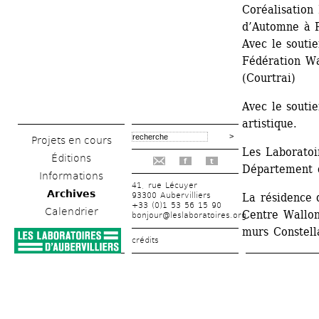
Coréalisation 
d’Automne à P
Avec le soutie
Fédération Wa
(Courtrai)
Avec le soutie
artistique.
Projets en cours
Les Laboratoi
Éditions
f
t
Département d
Informations
41, rue Lécuyer
Archives
93300 Aubervilliers
La résidence 
+33 (0)1 53 56 15 90
Calendrier
Centre Walloni
bonjour@leslaboratoires.org
murs Constell
crédits