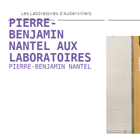
Aller 
Les Laboratoires d’Aubervilliers
au 
PIERRE-
contenu 
BENJAMIN 
principal
NANTEL AUX 
LABORATOIRES
PIERRE-BENJAMIN NANTEL