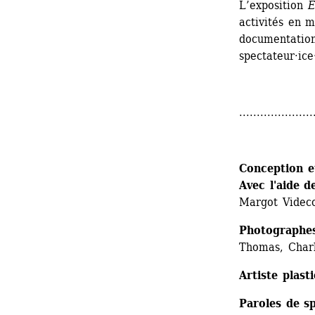
L’exposition 
E
activités en 
documentation
spectateur·ice
.....................
Conception et
Avec l'aide d
Margot Videc
Photographes
Thomas, Char
Artiste plast
Paroles de sp