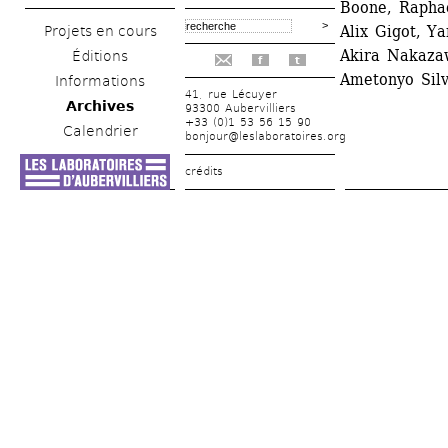
Boone, Raphaë
Alix Gigot, Y
Projets en cours
Akira Nakazaw
Éditions
f
t
Ametonyo Sil
Informations
41, rue Lécuyer
Archives
93300 Aubervilliers
+33 (0)1 53 56 15 90
Calendrier
bonjour@leslaboratoires.org
crédits