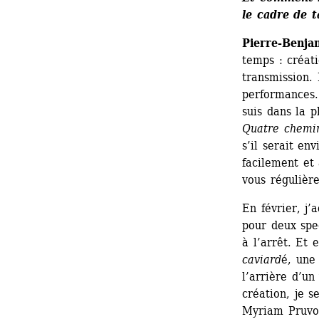
le cadre de t
Pierre-Benja
temps : créati
transmission. 
performances.
suis dans la p
Quatre
chemi
s’il serait en
facilement et
vous régulièr
En février, j’
pour deux spec
à l’arrêt. Et 
caviard
é, une 
l’arrière d’un
création, je s
Myriam Pruv