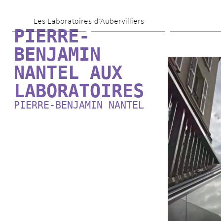
Aller 
Les Laboratoires d’Aubervilliers
au 
PIERRE-
contenu 
BENJAMIN 
principal
NANTEL AUX 
LABORATOIRES
PIERRE-BENJAMIN NANTEL