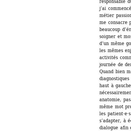
responsable du
j’ai commencé
métier passio
me consacre p
beaucoup d’éne
soigner et mon
d’un même goû
les mêmes enj
activités com
journée de den
Quand bien mê
diagnostiques 
haut à gauche
nécessairemen
anatomie, pas
même mot pro
les patient·e·
s’adapter, à é
dialogue afin 