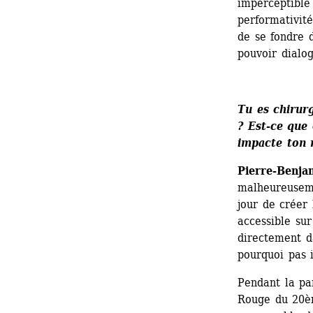
imperceptible
performativité
de se fondre d
pouvoir dialo
Tu es chirurg
? Est-ce que
impacte ton 
Pierre-Benja
malheureuseme
jour de créer
accessible sur
directement da
pourquoi pas i
Pendant la pan
Rouge du 20èm