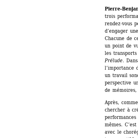
Pierre-Benja
trois perform
rendez-vous po
d’engager une
Chacune de ce
un point de vu
les transport
Prélude
. Dans
l’importance d
un travail son
perspective un
de mémoires, 
Après, comme 
chercher à cré
performances 
mêmes. C’est 
avec le chorég