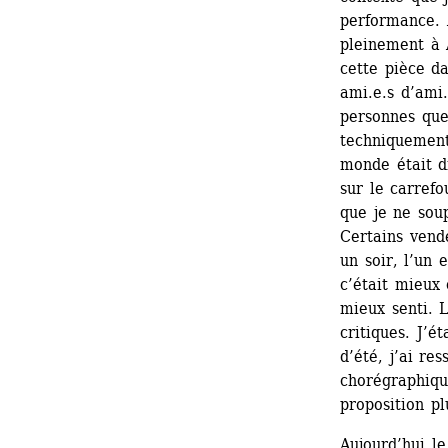
performance. À
pleinement à 
cette pièce da
ami.e.s d’ami.
personnes que 
techniquement,
monde était di
sur le carrefo
que je ne soup
Certains vend
un soir, l’un 
c’était mieux 
mieux senti. 
critiques. J’é
d’été, j’ai re
chorégraphique
proposition pl
Aujourd’hui l