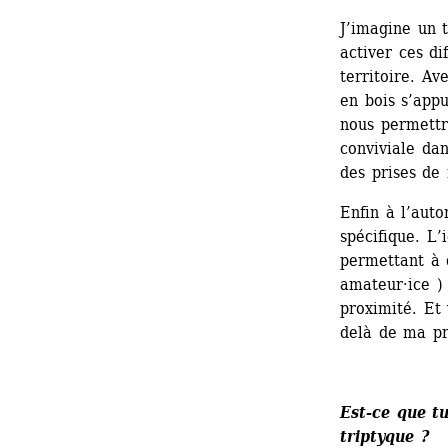
J’imagine un t
activer ces di
territoire. Av
en bois s’app
nous permettr
conviviale dan
des prises de 
Enfin à l’aut
spécifique. L’
permettant à d
amateur·ice )
proximité. Et
delà de ma pr
Est-ce que t
triptyque ?