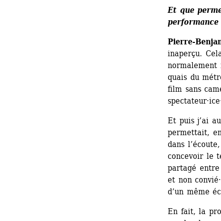
Et que perme
performance
Pierre-Benja
inaperçu. Cel
normalement i
quais du métr
film sans cam
spectateur·ic
Et puis j’ai a
permettait, en
dans l’écoute, 
concevoir le 
partagé entre 
et non convié
d’un même éc
En fait, la pr