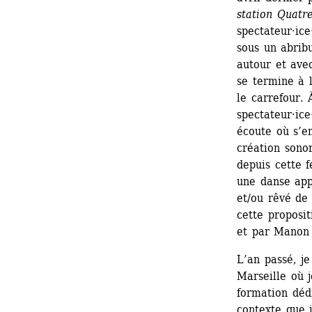
station Quatr
spectateur·ic
sous un abribu
autour et ave
se termine à 
le carrefour. 
spectateur·ice
écoute où s’en
création sono
depuis cette f
une danse appa
et/ou rêvé de 
cette proposit
et par Manon 
L’an passé, je
Marseille où j
formation dédi
contexte que j