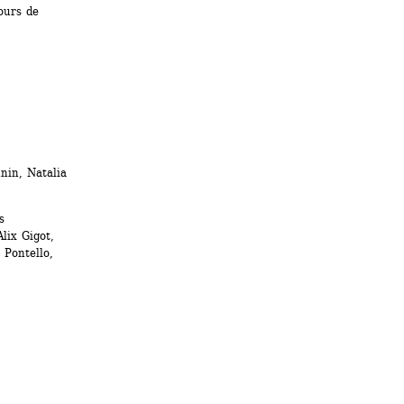
urs de 
in, Natalia 
 
ix Gigot, 
Pontello, 