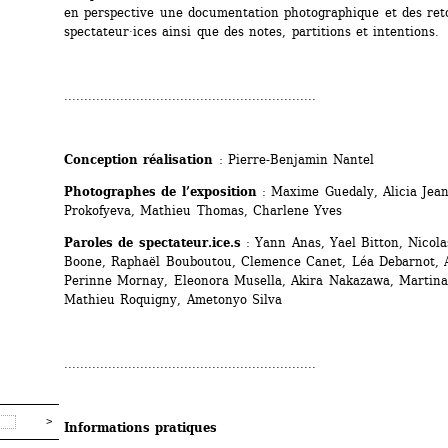
en perspective une documentation photographique et des reto
spectateur·ices ainsi que des notes, partitions et intentions.
...............................................................
Conception réalisation
: Pierre-Benjamin Nantel
Photographes de l’exposition
: Maxime Guedaly, Alicia Jeann
Prokofyeva, Mathieu Thomas, Charlene Yves
Paroles de spectateur.ice.s
: Yann Anas, Yael Bitton, Nicolas
Boone, Raphaël Bouboutou, Clemence Canet, Léa Debarnot, Al
Perinne Mornay, Eleonora Musella, Akira Nakazawa, Martina 
Mathieu Roquigny, Ametonyo Silva
...............................................................
Informations pratiques