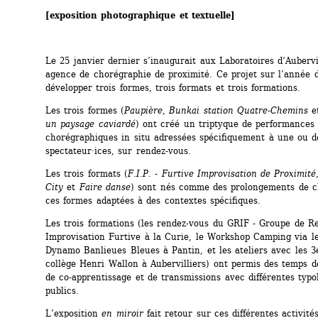
[exposition photographique et textuelle]
Le 25 janvier dernier s’inaugurait aux Laboratoires d‘Aubervil
agence de chorégraphie de proximité. Ce projet sur l’année d
développer trois formes, trois formats et trois formations.
Les trois formes (
Paupière
, 
Bunkai station Quatre-Chemins
e
un paysage caviardé
) ont créé un triptyque de performances 
chorégraphiques in situ adressées spécifiquement à une ou d
spectateur·ices, sur rendez-vous.
Les trois formats (
F.I.P. - Furtive Improvisation de Proximité
City
et 
Faire danse
) sont nés comme des prolongements de c
ces formes adaptées à des contextes spécifiques.
Les trois formations (les rendez-vous du GRIF - Groupe de R
Improvisation Furtive à la Curie, le Workshop Camping via le
Dynamo Banlieues Bleues à Pantin, et les ateliers avec les 3
collège Henri Wallon à Aubervilliers) ont permis des temps d
de co-apprentissage et de transmissions avec différentes typol
publics.
L’exposition
en miroir
fait retour sur ces différentes activité