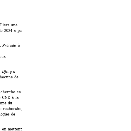
liers une 
e 2024 a pu 
t 
Prélude à 
eux 
, 
DJing a 
hacune de 
echerche en 
 CND à la 
eme du 
e recherche, 
ogies de 
s en mettant 