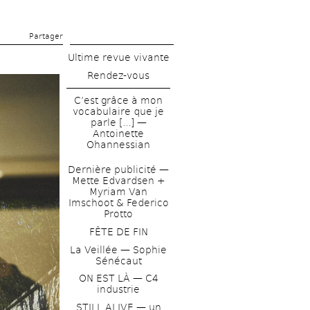
Partager 
Ultime revue vivante
Rendez-vous
C’est grâce à mon 
vocabulaire que je 
parle [...] — 
Antoinette 
Ohannessian
Dernière publicité — 
Mette Edvardsen + 
Myriam Van 
Imschoot & Federico 
Protto
FÊTE DE FIN
La Veillée — Sophie 
Sénécaut
ON EST LÀ — C4 
industrie
STILL ALIVE — un 