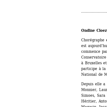
.....................
Ondine Cloez
Chorégraphe e
est aujourd’hu
commence par 
Conservatoire 
à Bruxelles et
participe à l
National de M
Depuis elle a
Monnier, Laur
Simoes, Sara 
Héritier, Ant
Magasin, Joce