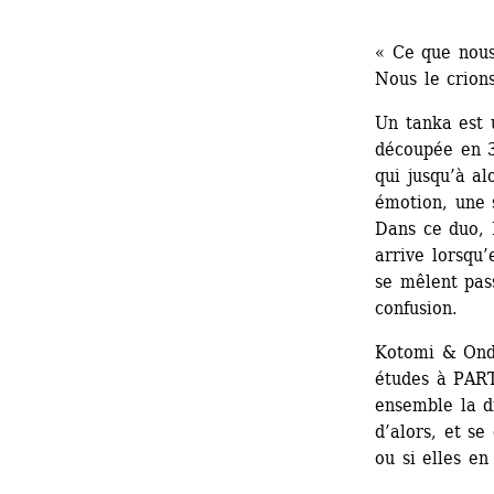
« Ce que nous
Nous le crion
Un tanka est 
découpée en 31
qui jusqu’à al
émotion, une s
Dans ce duo, K
arrive lorsqu’
se mêlent pass
confusion.
Kotomi & Ondi
études à PARTS
ensemble la di
d’alors, et se
ou si elles en