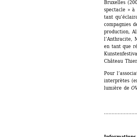
Bruxelles (200
spectacle » à 
tant qu’éclair
compagnies de
production, A
l’Anthracite, 
en tant que ré
Kunstenfestiva
Château Thier
Pour l’associa
interprètes (e
lumière de
OV
.....................
Informations