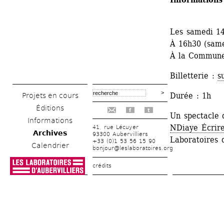
Les samedi 1
À 16h30 (same
À la Commune 
Billetterie : 
s
Durée : 1h
Projets en cours
Éditions
f
t
Un spectacle 
Informations
NDiaye Écrire
41, rue Lécuyer
Archives
93300 Aubervilliers
Laboratoires d
+33 (0)1 53 56 15 90
Calendrier
bonjour@leslaboratoires.org
crédits