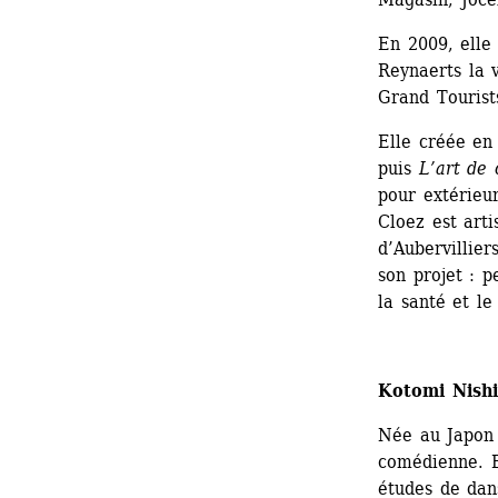
En 2009, elle
Reynaerts la 
Grand Tourist
Elle créée en
puis 
L’art de 
pour extérieu
Cloez est arti
d’Aubervillier
son projet : p
la santé et le
Kotomi Nishi
Née au Japon 
comédienne. 
études de dans