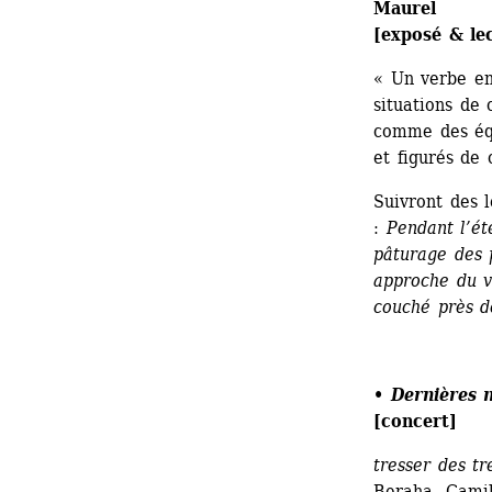
Maurel
[exposé & le
« Un verbe en
situations de 
comme des équ
et figurés de 
Suivront des l
: 
Pendant l’ét
pâturage des 
approche du v
couché près d
• 
Dernières 
[concert]
tresser des tr
Beraha, Camil