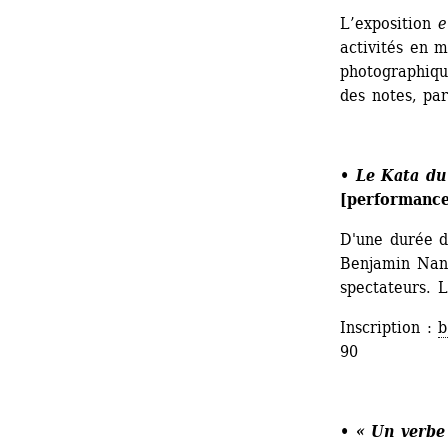
L’exposition
e
activités en 
photographique
des notes, par
• 
Le Kata du
[performance
D'une durée d
Benjamin Nant
spectateurs. 
Inscription : 
b
90
• 
« Un verbe