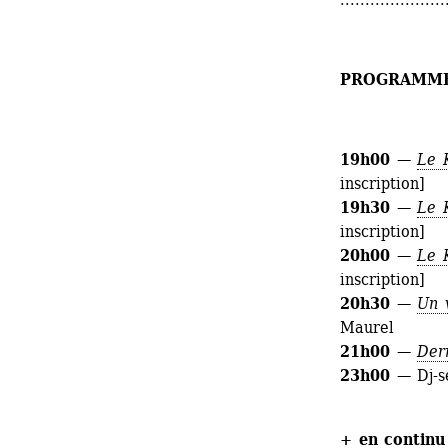
PROGRAMM
19h00
— 
Le 
inscription]
19h30
— 
Le 
inscription]
20h00
— 
Le 
inscription]
20h30
— 
Un 
Maurel 
21h00
— 
Der
23h00
— Dj-s
+ en continu