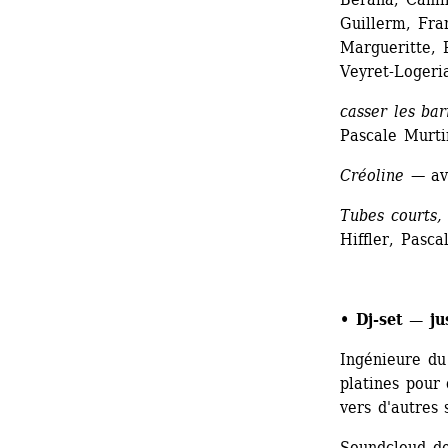
Guillerm, Fran
Margueritte, 
Veyret-Logeri
casser les ba
Pascale Murti
Créoline — 
av
Tubes courts,
Hiffler, Pasc
• 
Dj-set — ju
Ingénieure du
platines pour
vers d'autres 
Soundcloud de