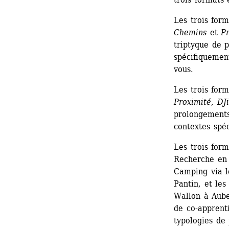
Les trois form
Chemins
et 
P
triptyque de 
spécifiquemen
vous.
Les trois form
Proximité
, 
DJi
prolongements
contextes spéc
Les trois for
Recherche en 
Camping via l
Pantin, et les
Wallon à Aube
de co-apprenti
typologies de 