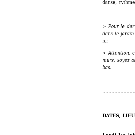
danse, rythme
>
Pour le dern
dans le jardin
ici
> Attention, c
murs, soyez at
bas.
.....................
DATES, LIE
Lundi 1er ju