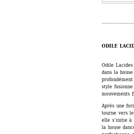
.....................
ODILE LACI
Odile Lacides 
dans la house
profondément i
style fusionne
mouvements fl
Après une for
tourne vers le
elle s’initie 
la house dance