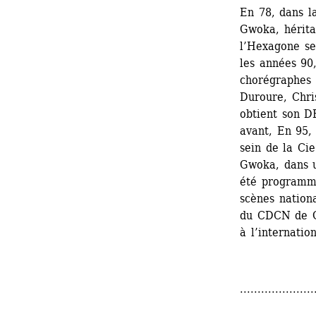
En 78, dans l
Gwoka, hérita
l’Hexagone se
les années 90,
chorégraphes 
Duroure, Chris
obtient son D
avant, En 95, 
sein de la Cie
Gwoka, dans u
été programmé
scènes nationa
du CDCN de Gu
à l’internation
.....................