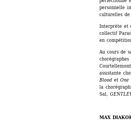
perfectionne e
personnelle i
culturelles de
Interprète et
collectif Para
en compétitio
Au cours de sa
chorégraphes 
Courtellemont,
assistante cho
Blood
et 
One 
la chorégraphi
Sal, 
GENTLE
MAX DIAKO