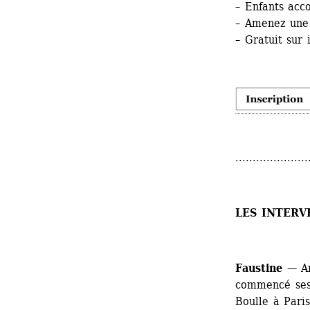
– Enfants ac
– Amenez une 
– Gratuit sur 
.....................
LES INTERV
Faustine
— Art
commencé ses 
Boulle à Pari