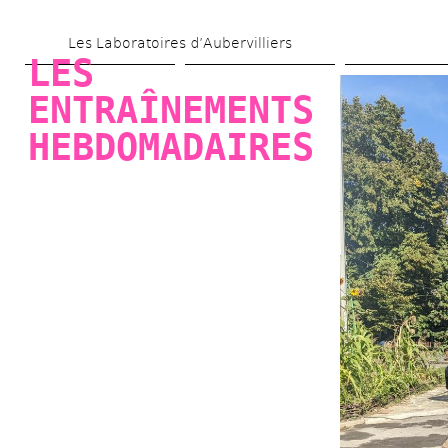
Aller 
Les Laboratoires d’Aubervilliers
au 
LES 
contenu 
ENTRAÎNEMENTS 
principal
HEBDOMADAIRES