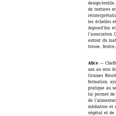
design-textile
de textures et
réinterprétati
les échelles e
Aujourd’hui et
l’association 
autour du mat
tresse, feutre,
Alice
— Cheffe
ans au sein du
Graines Résist
formation, aya
pratique au se
lui permet de 
de l’alimentat
médiation et 
végétal et de 