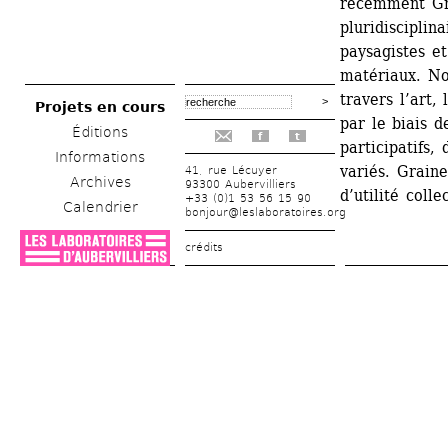
récemment Gree
pluridisciplin
paysagistes e
matériaux. No
travers l’art, 
Projets en cours
par le biais d
Éditions
f
t
participatifs,
Informations
variés. Graine
41, rue Lécuyer
Archives
93300 Aubervilliers
d’utilité coll
+33 (0)1 53 56 15 90
Calendrier
bonjour@leslaboratoires.org
crédits