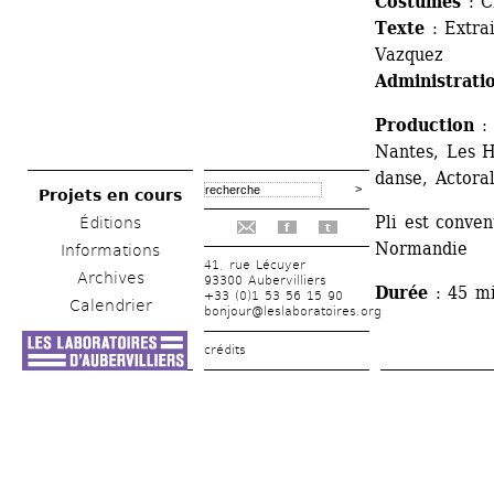
Costumes
: C
Texte
: Extrai
Vazquez
Administrati
Production
: 
Nantes, Les H
danse, Actor
Projets en cours
Pli est conve
Éditions
f
t
Normandie
Informations
41, rue Lécuyer
Archives
93300 Aubervilliers
Durée
: 45 mi
+33 (0)1 53 56 15 90
Calendrier
bonjour@leslaboratoires.org
crédits