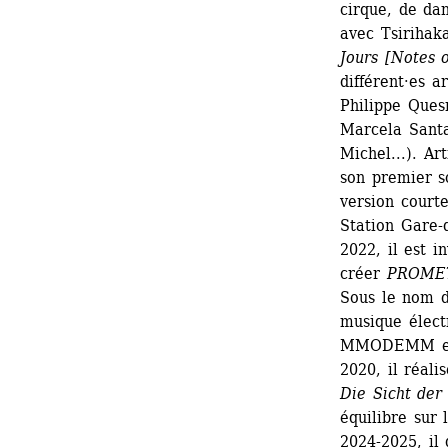
cirque, de da
avec Tsirihak
Jours [Notes 
différent·es a
Philippe Ques
Marcela Santa
Michel...). A
son premier s
version courte
Station Gare-d
2022, il est i
créer 
PROME
Sous le nom d
musique électr
MMODEMM et l
2020, il réali
Die Sicht der
équilibre sur
2024-2025, il