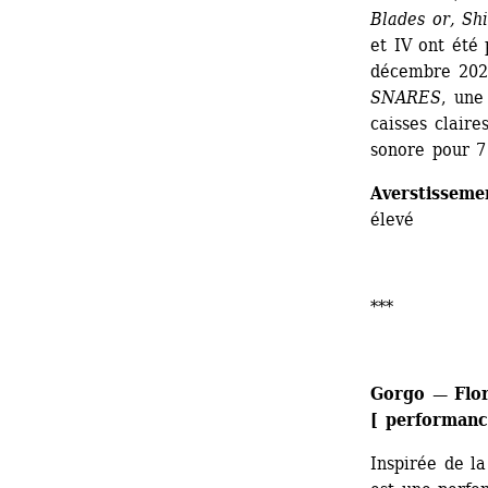
Blades or, Sh
et IV ont été
décembre 2025
SNARES
, une
caisses claire
sonore pour 7
Averstisseme
élevé
*** 
Gorgo — Flor
[ performanc
Inspirée de l