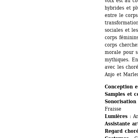
voix est au co
hybrides et pl
entre le corps 
transformation
sociales et le
corps féminins
corps cherchen
morale pour se
mythiques. En 
avec les chor
Anjo et Marle
Conception e
Samples et c
Sonorisation 
Fraisse
Lumières
: A
Assistante ar
Regard chor