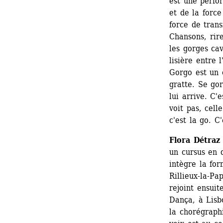
est une perfo
et de la force
force de trans
Chansons, rires
les gorges ca
lisière entre l
Gorgo est un 
gratte. Se gor
lui arrive. C'
voit pas, celle
c'est la go. C
Flora Détraz
un cursus en d
intègre la fo
Rillieux-la-Pa
rejoint ensui
Dança, à Lisbo
la chorégraph