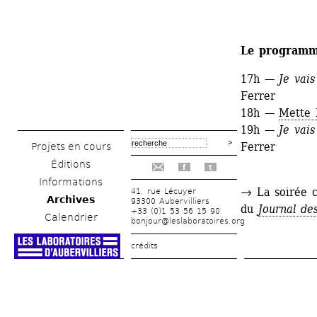
Le programme
17h —
Je vais
Ferrer
18h — 
Mette 
19h —
Je vais
Ferrer
Projets en cours
Éditions
f
t
Informations
→ La soirée c
41, rue Lécuyer
Archives
93300 Aubervilliers
du 
Journal de
+33 (0)1 53 56 15 90
Calendrier
bonjour@leslaboratoires.org
crédits