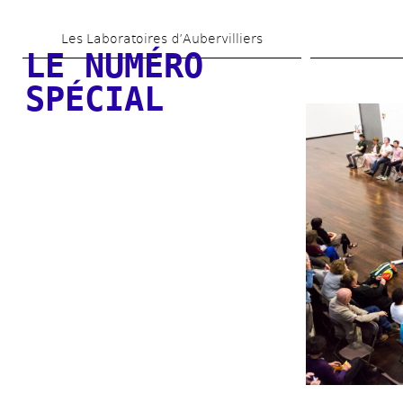
Aller 
Les Laboratoires d’Aubervilliers
au 
LE NUMÉRO 
contenu 
SPÉCIAL
principal