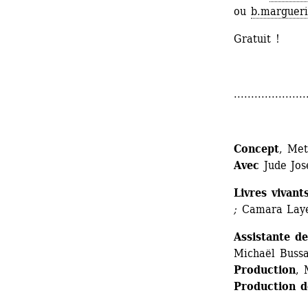
ou 
b.margueri
Gratuit !
.....................
Concept
, Met
Avec
Jude Jos
Livres vivant
; 
Camara Laye
Assistante d
Michaël Buss
Production
, 
Production d