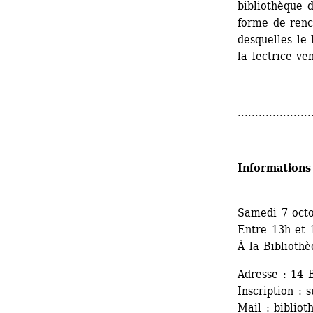
bibliothèque d
forme de renc
desquelles le 
la lectrice ve
.....................
Informations
Samedi 7 oct
Entre 13h et 
À la Biblioth
Adresse : 14 
Inscription : 
Mail : 
bibliot