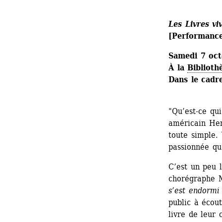
Les Livres vi
[Performanc
Samedi 7 oct
À la 
Biblioth
Dans le cadr
"Qu’est-ce qui
américain Henr
toute simple.
passionnée qu’
C’est un peu l
chorégraphe M
s’est endormi 
public à écou
livre de leur 