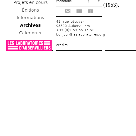
Projets en cours
(1953).
Éditions
f
t
Informations
41, rue Lécuyer
Archives
93300 Aubervilliers
+33 (0)1 53 56 15 90
Calendrier
bonjour@leslaboratoires.org
crédits