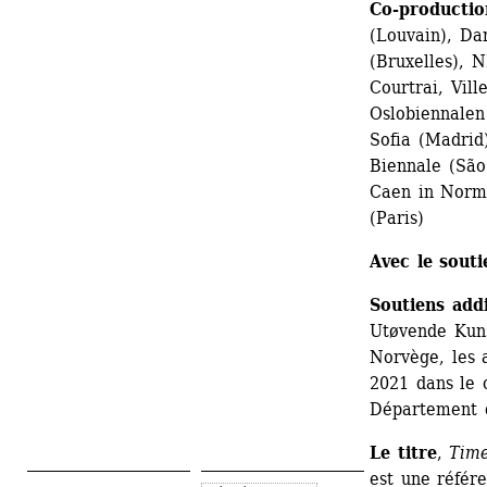
Co-productio
(Louvain), Da
(Bruxelles), N
Courtrai, Vil
Oslobiennalen
Sofia (Madrid
Biennale (São
Caen in Norma
(Paris)
Avec le souti
Soutiens addi
Utøvende Kuns
Norvège, les 
2021 dans le
Département 
Le titre
, 
Time
est une référ