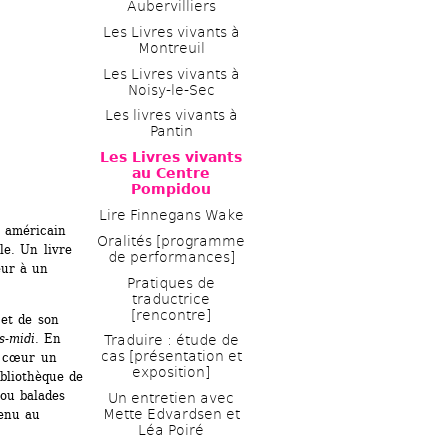
Aubervilliers
Les Livres vivants à 
Montreuil
Les Livres vivants à 
Noisy-le-Sec
Les livres vivants à 
Pantin
Les Livres vivants 
au Centre 
Pompidou
Lire Finnegans Wake
 américain 
Oralités [programme 
e. Un livre 
de performances] 
ur à un 
Pratiques de 
traductrice 
[rencontre]
et de son 
s-midi
. En 
Traduire : étude de 
cas [présentation et 
 cœur un 
exposition]
bliothèque de 
ou balades 
Un entretien avec 
Mette Edvardsen et 
enu au 
Léa Poiré