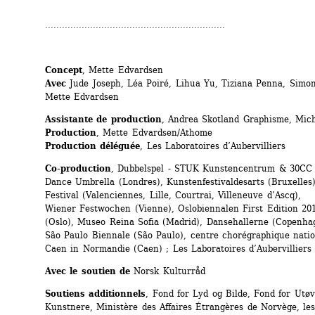
................................................................
Concept
, Mette Edvardsen 
Avec
Jude Joseph, Léa Poiré, Lihua Yu, Tiziana Penna, Simon
Mette Edvardsen
Assistante de production
, Andrea Skotland Graphisme, Mich
Production
, Mette Edvardsen/Athome 
Production déléguée
, Les Laboratoires d’Aubervilliers
Co-production
, Dubbelspel - STUK Kunstencentrum & 30CC (
Dance Umbrella (Londres), Kunstenfestivaldesarts (Bruxelles)
Festival (Valenciennes, Lille, Courtrai, Villeneuve d’Ascq), 
Wiener Festwochen (Vienne), Oslobiennalen First Edition 201
(Oslo), Museo Reina Sofia (Madrid), Dansehallerne (Copenhag
São Paulo Biennale (São Paulo), centre chorégraphique natio
Caen in Normandie (Caen) ; Les Laboratoires d’Aubervilliers 
Avec le soutien de
Norsk Kulturråd 
Soutiens additionnels
, Fond for Lyd og Bilde, Fond for Utøv
Kunstnere, Ministère des Affaires Étrangères de Norvège, les 