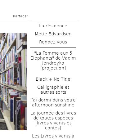
Partager 
La résidence
Mette Edvardsen
Rendez-vous
"La Femme aux 5 
Éléphants" de Vadim 
Jendreyko 
[projection]
Black + No Title
Calligraphie et 
autres sorts
J’ai dormi dans votre 
afternoon sunshine
La journée des livres 
de toutes espèces 
[livres vivants et 
contes]
Les Livres vivants à 