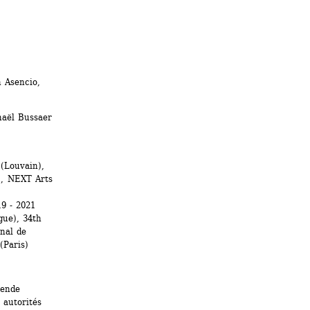
 Asencio, 
aël Bussaer 
Louvain), 
, NEXT Arts 
9 - 2021 
ue), 34th 
nal de 
(Paris)
ende 
autorités 