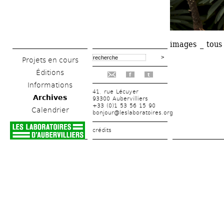
images _ tous 
Projets en cours
Éditions
f
t
Informations
41, rue Lécuyer
Archives
93300 Aubervilliers
+33 (0)1 53 56 15 90
Calendrier
bonjour@leslaboratoires.org
crédits