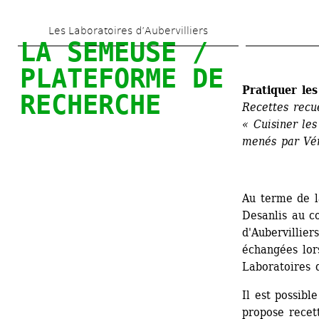
Aller 
Les Laboratoires d’Aubervilliers
au 
LA SEMEUSE / 
contenu 
PLATEFORME DE 
principal
Pratiquer les
RECHERCHE
Recettes recue
« Cuisiner les
menés par Vér
Au terme de l
Desanlis au c
d'Aubervillier
échangées lors
Laboratoires 
Il est possibl
propose recett