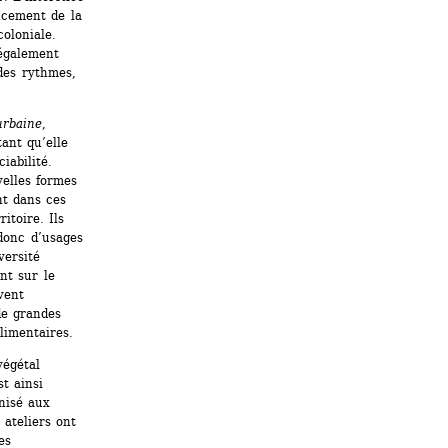
ncement de la 
oloniale. 
également 
des rythmes, 
urbaine
, 
ant qu’elle 
abilité. 
elles formes 
t dans ces 
toire. Ils 
donc d’usages 
ersité 
nt sur le 
ent 
e grandes 
limentaires.
égétal 
t ainsi 
isé aux 
ateliers ont 
s 