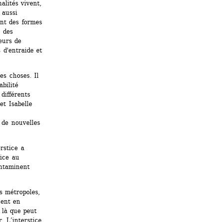
alités vivent, 
aussi 
nt des formes 
 des 
urs de 
d'entraide et 
s choses. Il 
bilité 
différents 
t Isabelle 
 de nouvelles 
stice a 
ice au 
ntaminent 
s métropoles, 
ent en 
 là que peut 
 L’interstice 