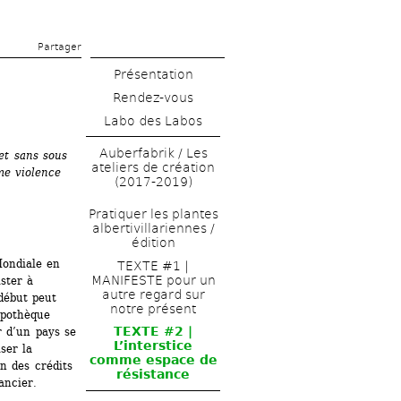
Partager 
Présentation
Rendez-vous
Labo des Labos
Auberfabrik / Les 
et sans sous 
ateliers de création 
me violence 
(2017-2019)
Pratiquer les plantes 
albertivillariennes / 
édition
ondiale en 
TEXTE #1 | 
MANIFESTE pour un 
ster à 
autre regard sur 
ébut peut 
notre présent
ypothèque 
TEXTE #2 | 
 d’un pays se 
L’interstice 
er la 
comme espace de 
n des crédits 
résistance 
ancier.