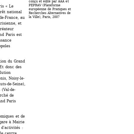
conçu et édité par AAA et 
PEPRAV (Plateforme 
is « Le 
européenne de Pratiques et 
êt national 
Recherches Alternatives de 
la Ville), Paris, 2007
de-France, au 
isienne, et 
réateur 
d Paris est 
ssance 
poles 
tion du Grand 
Et donc des 
ution 
nis, Noisy-le-
ts-de-Seine), 
 (Val-de-
rché de 
nd Paris 
omiques et de 
gare à Mairie 
’activités : 
e centre 