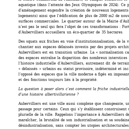
aquatique (dans l’attente des Jeux Olympiques de 2024). Ce pr
d’aménagement engendre la création de nouveaux logements 
logements) ainsi que l’édification de plus de 2000 m2 de nouve
surfaces commerciales. Le quartier autour de la Mairie d’Aube
n’est pas le seul qui fera l’objet de ces transformations : Fort
d’Aubervilliers accueillera un éco-quartier de 35 hectares.
Des squats aux friches en voie d’institutionnalisation, de la vi
chantier aux espaces délaissés investis par des projets archit
Aubervilliers est en transition urbaine. La « normalisation cap
des espaces entraîne la disparition des nombreux interstices i
l’histoire industrielle d’Aubervilliers, autrement dit de terrai
« délaissés » urbains au statut provisoire, indéterminé et ince
l’opposé des espaces que la ville moderne a figés en imposant
et des fonctions toujours liés à la propriété.
La question à poser alors c’est comment la friche industriell
d’une histoire albertivillarienne ?
Aubervilliers est une ville aussi complexe que changeante, un
passage pour certains. Ceux qui s’y établissent construisent u
plurielle de la ville. Rappelons l’importance à Aubervilliers d
maraîcher, la brutalité de son industrialisation et sa soudaine
désindustrialisation, sans compter les utopies architecturales 