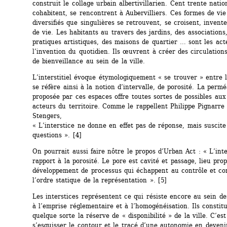
construit le collage urbain albertivillarien. Cent trente nation
cohabitent, se rencontrent à Aubervilliers. Ces formes de vie 
diversifiés que singulières se retrouvent, se croisent, invente
de vie. Les habitants au travers des jardins, des associations,
pratiques artistiques, des maisons de quartier … sont les acte
l’invention du quotidien. Ils œuvrent à créer des circulations 
de bienveillance au sein de la ville.
L’interstitiel évoque étymologiquement « se trouver » entre le
se réfère ainsi à la notion d’intervalle, de porosité. La perméa
proposée par ces espaces offre toutes sortes de possibles aux 
acteurs du territoire. Comme le rappellent Philippe Pignarre e
Stengers, 
« L’interstice ne donne en effet pas de réponse, mais suscite
questions ». [4] 
On pourrait aussi faire nôtre le propos d’Urban Act : « L’inter
rapport à la porosité. Le pore est cavité et passage, lieu prop
développement de processus qui échappent au contrôle et co
l’ordre statique de la représentation ». [5] 
Les interstices représentent ce qui résiste encore au sein de
à l’emprise réglementaire et à l’homogénéisation. Ils constitu
quelque sorte la réserve de « disponibilité » de la ville. C’est
s’esquisser le contour et le tracé d’une autonomie en devenir.