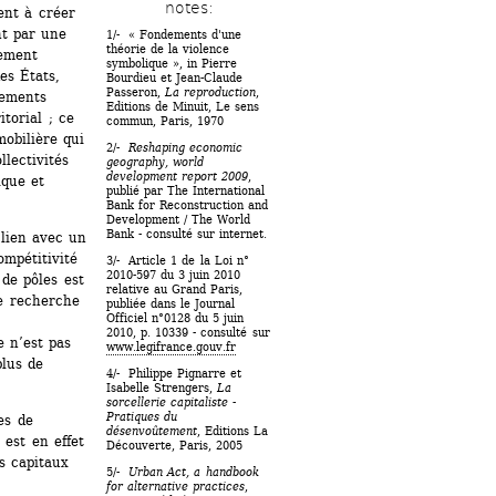
notes: 
nt à créer 
t par une 
1/- « Fondements d'une 
théorie de la violence 
ement 
symbolique », in Pierre 
s États, 
Bourdieu et Jean-Claude 
Passeron, 
La reproduction
, 
ements 
Editions de Minuit, Le sens 
orial ; ce 
commun, Paris, 1970
obilière qui 
2/- 
Reshaping economic 
lectivités 
geography, world 
development report 2009
, 
que et 
publié par The International 
Bank for Reconstruction and 
Development / The World 
Bank - consulté sur internet.
lien avec un 
mpétitivité 
3/- Article 1 de la Loi n° 
2010-597 du 3 juin 2010 
de pôles est 
relative au Grand Paris, 
e recherche 
publiée dans le Journal 
Officiel n°0128 du 5 juin 
2010, p. 10339 - consulté sur 
 n’est pas 
www.legifrance.gouv.fr
lus de 
4/- Philippe Pignarre et 
Isabelle Strengers, 
La 
sorcellerie capitaliste - 
Pratiques du 
s de 
désenvoûtement
, Editions La 
est en effet 
Découverte, Paris, 2005
 capitaux 
5/- 
Urban Act, a handbook 
for alternative practices
, 