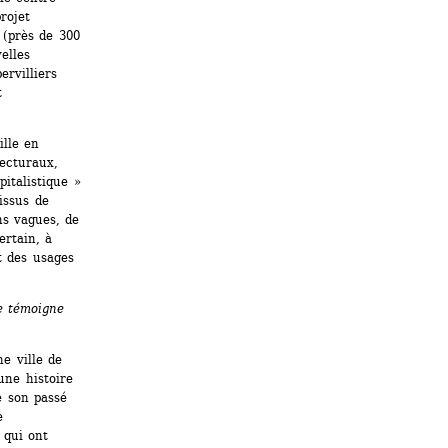
ojet 
(près de 300 
lles 
rvilliers 
 
lle en 
ecturaux, 
italistique » 
ssus de 
ns vagues, de 
rtain, à 
 des usages 
e témoigne 
e ville de 
ne histoire 
e son passé 
 
qui ont 