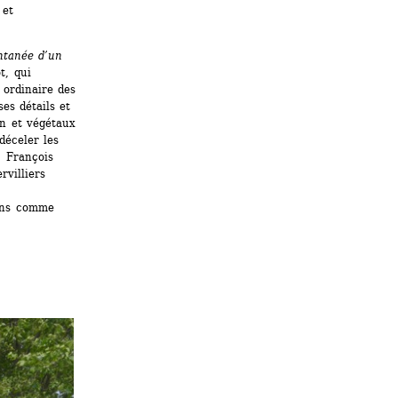
et 
ntanée d’un 
, qui 
ordinaire des 
es détails et 
n et végétaux 
éceler les 
 François 
villiers 
ins comme 