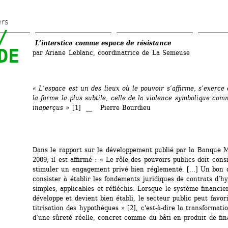
Aller 
au 
ers
 
contenu 
L’interstice comme espace de résistance
principal
E 
par Ariane Leblanc, coordinatrice de La Semeuse
« L’espace est un des lieux où le pouvoir s’affirme, s’exerce 
la forme la plus subtile, celle de la violence symbolique com
inaperçus »
[1] __ Pierre Bourdieu
Dans le rapport sur le développement publié par la Banque M
2009, il est affirmé : « Le rôle des pouvoirs publics doit consi
stimuler un engagement privé bien réglementé. [...] Un bon d
consister à établir les fondements juridiques de contrats d’h
simples, applicables et réfléchis. Lorsque le système financier
développe et devient bien établi, le secteur public peut favoris
titrisation des hypothèques » [2], c'est-à-dire la transformatio
d’une sûreté réelle, concret comme du bâti en produit de fin