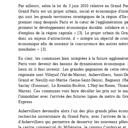
Par ailleurs, selon la loi du 3 juin 2010 relative au Grand Par
Grand Paris est un projet urbain, social et économique d'intér
qui unit les grands territoires stratégiques de la région d'Ile-
premier rang desquels Paris et le cœur de l'agglomération par
promeut le développement économique durable, solidaire et c
d'emplois de la région capitale » [3]. Le projet urbain du Gran
donc un enjeux d’attractivité, il « intègre un objectif de croi
économique afin de soutenir la concurrence des autres métro
mondiales » [3].
En clair, les communes bien intégrées à la future aggloméra
Paris vont devenir des bassins de dynamisation économique. 
lieux où il faut investir. Les grandes gagnantes de cette révol
régionale sont Villejuif (Val-de-Marne), Aubervilliers, Saint-De
Grand et Neuilly-sur-Marne (Seine-Saint-Denis), Bagneux (Hau
Saclay (Essonne), Le Kremlin-Bicêtre, L'Haÿ-les-Roses, Thiais
Marne). Ces communes vont faire décoller les prix sur le ma
l'immobilier avec l'arrivée des futures lignes de métro du Gra
Express.
Aubervilliers deviendra alors l’un des plus grands pôles écon
recherche universitaire du Grand Paris, avec l’arrivée de la 
d’Aubervilliers qui permettra de desservir les nouveaux pôles d
le centre commercial du Millénaire, le campus Condorcet et l