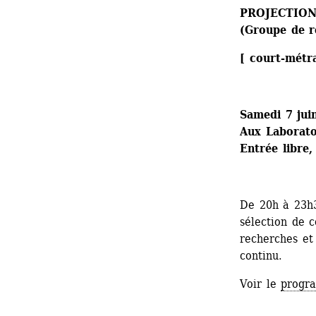
PROJECTION
(Groupe de r
[ court-métr
Samedi 7 jui
Aux Laboratoi
Entrée libre,
De 20h à 23h3
sélection de 
recherches et 
continu.
Voir le 
progr