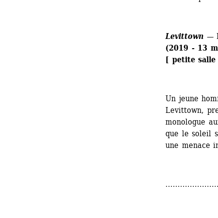
Levittown
— N
(2019 - 13 m
[ petite sall
Un jeune homm
Levittown, pr
monologue aux 
que le soleil
une menace in
.....................