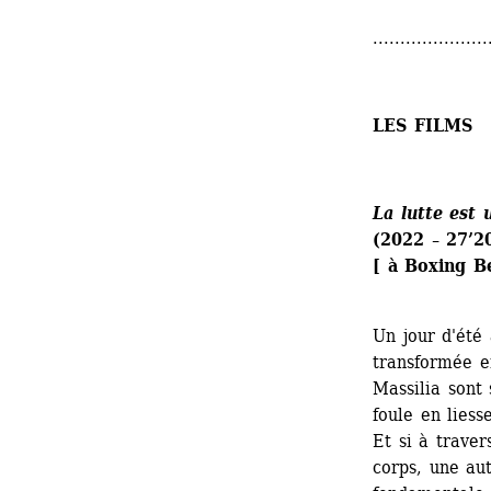
.....................
LES FILMS
La lutte est 
(2022 – 27’2
[ à Boxing B
Un jour d'été 
transformée e
Massilia sont 
foule en liess
Et si à traver
corps, une aut