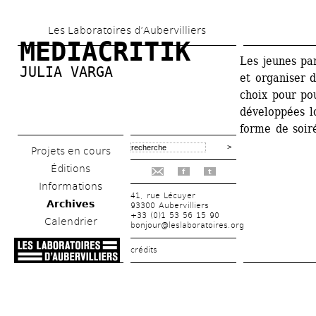
Aller 
Les Laboratoires d’Aubervilliers
au 
MEDIACRITIK
contenu 
Les jeunes par
JULIA VARGA
et organiser d
principal
choix pour po
développées lo
forme de soir
Projets en cours
Éditions
f
t
Informations
41, rue Lécuyer
Archives
93300 Aubervilliers
+33 (0)1 53 56 15 90
Calendrier
bonjour@leslaboratoires.org
crédits