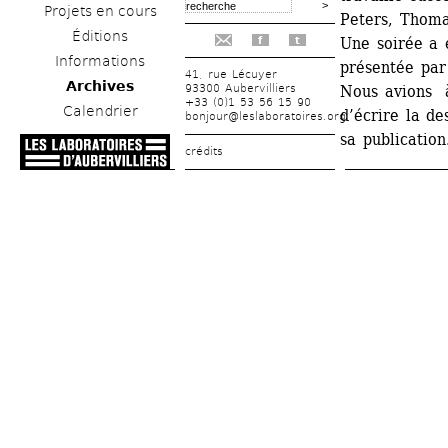
Projets en cours
Peters, Thoma
Éditions
Une soirée a é
f
t
Informations
présentée par 
41, rue Lécuyer
Archives
93300 Aubervilliers
Nous avions à
+33 (0)1 53 56 15 90
Calendrier
d’écrire la de
bonjour@leslaboratoires.org
sa publication.
crédits