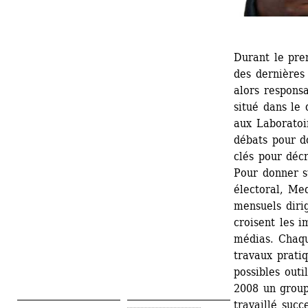
Durant le pre
des dernières 
alors respons
situé dans le 
aux Laboratoir
débats pour do
clés pour déc
Pour donner s
électoral, Med
mensuels dirig
croisent les i
médias. Chaqu
travaux prati
possibles outi
2008 un group
travaillé succ