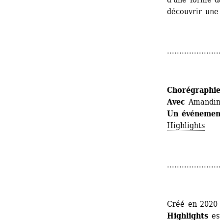
découvrir une
.....................
Chorégraphi
Avec
Amandine
Un événement
Highlights
.....................
Créé en 2020 
Highlights
est