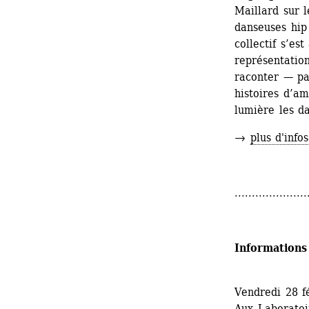
Maillard sur l
danseuses hi
collectif s’es
représentation
raconter — par
histoires d’am
lumière les 
→ 
plus d'infos
.....................
Informations
Vendredi 28 f
Aux Laboratoir