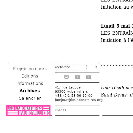
Initiation au
Lundi 5 mai 
LES ENTRAÎ
Initiation à l
.....................
Projets en cours
Éditions
f
t
Informations
Une résidence
41, rue Lécuyer
Archives
93300 Aubervilliers
Saint-Denis, d
+33 (0)1 53 56 15 90
Calendrier
bonjour@leslaboratoires.org
crédits