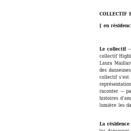
COLLECTIF 
[ en résiden
Le collectif
— 
collectif High
Laura Maillard
des danseuse
collectif s’es
représentation
raconter — par
histoires d’am
lumière les d
La résidence
les danseuses