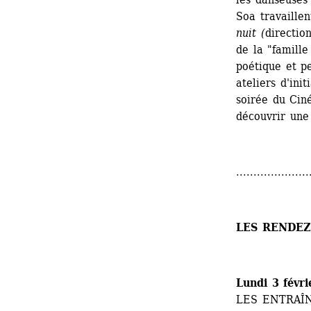
Soa travaillen
nuit (
directio
de la "famille
poétique et p
ateliers d'ini
soirée du Ciné
découvrir une
.....................
LES RENDEZ
Lundi 3 févr
LES ENTRAÎ