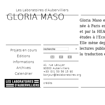
Aller 
Les Laboratoires d’Aubervilliers
au 
GLORIA MASO 
contenu 
Gloria Maso e
née à Paris e
principal
et par la HEA
études à l'Eco
Elle mène depu
lectures publi
Projets en cours
la traduction 
Éditions
f
t
Informations
41, rue Lécuyer
Archives
93300 Aubervilliers
+33 (0)1 53 56 15 90
Calendrier
bonjour@leslaboratoires.org
crédits