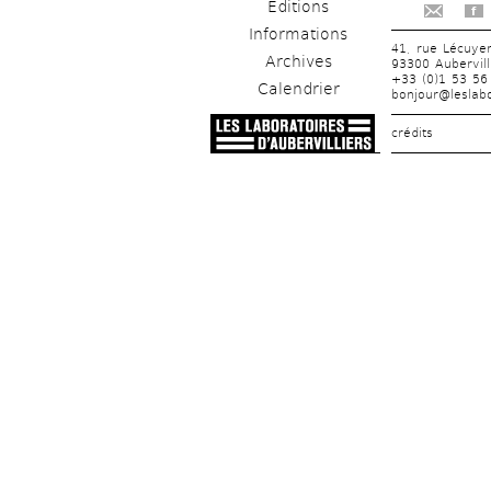
Éditions
f
Informations
41, rue Lécuye
Archives
93300 Aubervill
+33 (0)1 53 56
Calendrier
bonjour@leslabo
crédits