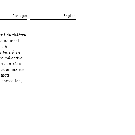
Partager 
English
tif de théâtre 
e national 
s à 
a Vérité en 
e collective
rit un récit 
les annuaires 
 mots 
 correction, 