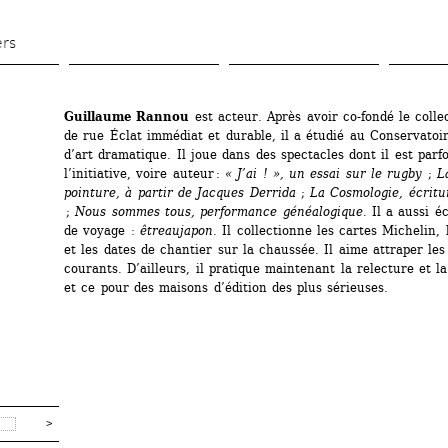
Aller 
au 
ers
contenu 
principal
Guillaume Rannou
est acteur. Après avoir co-fondé le collec
de rue Éclat immédiat et durable, il a étudié au Conservatoir
d’art dramatique. Il joue dans des spectacles dont il est parfoi
l’initiative, voire auteur : 
« J’ai ! », un essai sur le rugby
; 
L
pointure, à partir de Jacques Derrida
; 
La Cosmologie, écritur
; 
Nous sommes tous, performance généalogique
. Il a aussi éc
de voyage : 
êtreaujapon
. Il collectionne les cartes Michelin, 
et les dates de chantier sur la chaussée. Il aime attraper les
courants. D’ailleurs, il pratique maintenant la relecture et la
et ce pour des maisons d’édition des plus sérieuses.