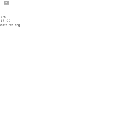
t
r
iers
 15 90
ratoires.org