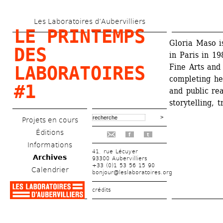
Aller 
Les Laboratoires d’Aubervilliers
au 
LE PRINTEMPS 
contenu 
Gloria Maso i
DES 
in Paris in 19
principal
Fine Arts and
LABORATOIRES 
completing he
#1
and public re
storytelling, 
Projets en cours
Éditions
f
t
Informations
41, rue Lécuyer
Archives
93300 Aubervilliers
+33 (0)1 53 56 15 90
Calendrier
bonjour@leslaboratoires.org
crédits