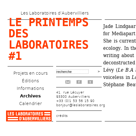
Aller 
Les Laboratoires d’Aubervilliers
au 
LE PRINTEMPS 
contenu 
Jade Lindgaard
DES 
for Mediapart
principal
She is current
LABORATOIRES 
ecology. In th
#1
writing about
deconstructed 
Lévy (
Le B.A
Projets en cours
voiceless in 
L
Éditions
f
t
Stéphane Beau
Informations
41, rue Lécuyer
Archives
93300 Aubervilliers
+33 (0)1 53 56 15 90
Calendrier
bonjour@leslaboratoires.org
crédits