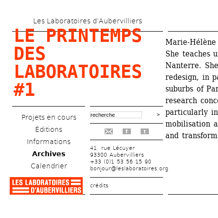
Aller 
Les Laboratoires d’Aubervilliers
au 
LE PRINTEMPS 
contenu 
Marie-Hélène 
DES 
She teaches ur
principal
Nanterre. She
LABORATOIRES 
redesign, in p
#1
suburbs of Par
research conce
particularly i
Projets en cours
mobilisation a
Éditions
f
t
and transformi
Informations
41, rue Lécuyer
Archives
93300 Aubervilliers
+33 (0)1 53 56 15 90
Calendrier
bonjour@leslaboratoires.org
crédits