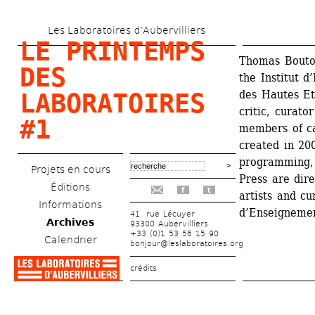
Aller 
Les Laboratoires d’Aubervilliers
au 
LE PRINTEMPS 
contenu 
Thomas Boutoux
DES 
the Institut d
principal
des Hautes Etu
LABORATOIRES 
critic, curato
#1
members of ca
created in 200
programming, 
Projets en cours
Press are dire
Éditions
f
t
artists and cu
Informations
d’Enseignemen
41, rue Lécuyer
Archives
93300 Aubervilliers
+33 (0)1 53 56 15 90
Calendrier
bonjour@leslaboratoires.org
crédits